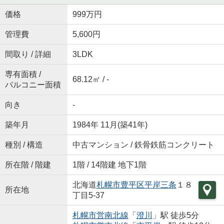
価格
999万円
管理費
5,600円
間取り / 詳細
3LDK
専有面積 /
68.12㎡ / -
バルコニー面積
向き
-
築年月
1984年 11月(築41年)
種別 / 構造
中古マンション / 鉄骨鉄筋コンクリート
所在階 / 階建
1階 / 14階建 地下1階
北海道
札幌市豊平区
平岸三条
１８
所在地
丁目5-37
札幌市営南北線
「
澄川
」駅 徒歩5分