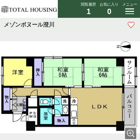
閲覧履歴
お気に入り
メニュー
1
0
メゾンボヌール澄川