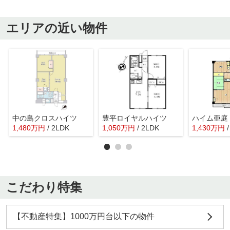
エリアの近い物件
中の島クロスハイツ
豊平ロイヤルハイツ
ハイム亜庭
1,480
万
円
/ 2LDK
1,050
万
円
/ 2LDK
1,430
万
円
こだわり特集
【不動産特集】1000万円台以下の物件