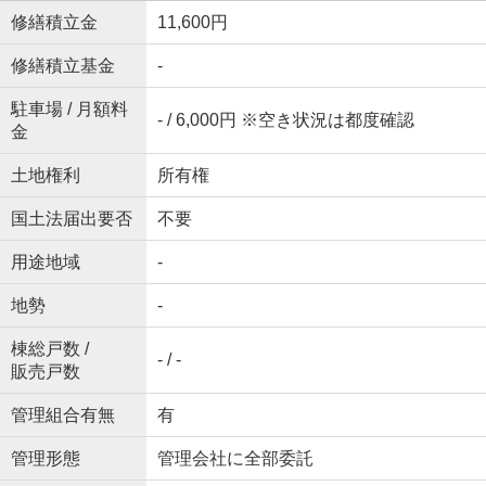
修繕積立金
11,600円
修繕積立基金
-
駐車場 / 月額料
- / 6,000円 ※空き状況は都度確認
金
土地権利
所有権
国土法届出要否
不要
用途地域
-
地勢
-
棟総戸数 /
- / -
販売戸数
管理組合有無
有
管理形態
管理会社に全部委託