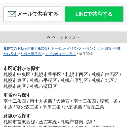
メールで共有する
LINEで共有する
ページトップへ
札幌市の不動産情報｜株式会社トータルハウジング
>
(マンション(売買))地域
から探す
>
札幌市豊平区
>
メゾンボヌール澄川
>
物件詳細
市区町村から探す
札幌市中央区
/
札幌市豊平区
/
札幌市西区
/
札幌市白石区
/
札幌市東区
/
札幌市手稲区
/
札幌市厚別区
/
札幌市北区
/
札幌市南区
/
札幌市清田区
町名から探す
南十二条西
/
南十九条西
/
大通西
/
南十三条西
/
稲穂一条
/
本通
/
宮の森三条
/
平岸三条
/
北五条西
/
富丘二条
路線から探す
札幌市営東西線
/
函館本線
/
札幌市営南北線
/