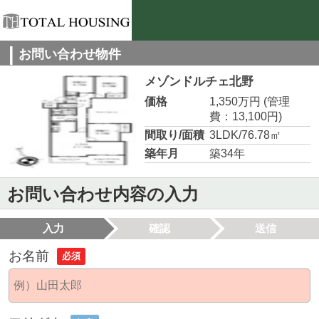
お問い合わせ物件
メゾンドルチェ北野
価格
1,350万円
(管理
費：13,100円)
間取り/面積
3LDK/76.78㎡
築年月
築34年
お問い合わせ内容の入力
入力
確認
送信
お名前
必須