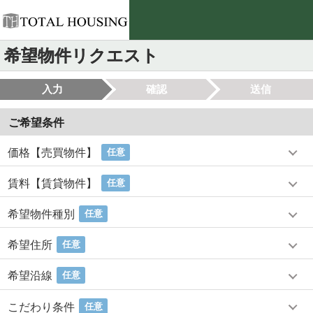
希望物件リクエスト
入力
確認
送信
ご希望条件
価格【売買物件】
任意
賃料【賃貸物件】
任意
希望物件種別
任意
希望住所
任意
希望沿線
任意
こだわり条件
任意