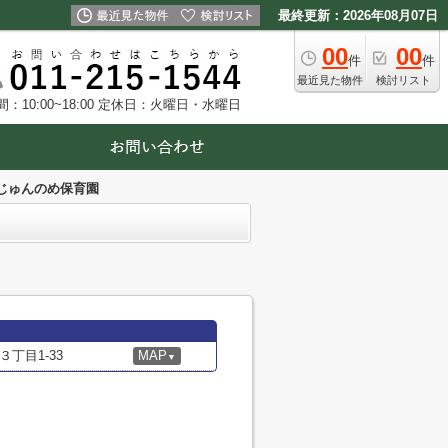
最終更新：2026年08月07日
00
00
件
件
最近見た物件
検討リスト
10:00~18:00
定休日：火曜日・水曜日
じゅんのめ保育園
丁目1-33
MAP
▼