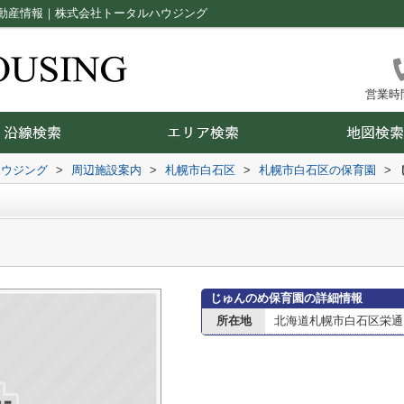
動産情報｜株式会社トータルハウジング
営業時間：
ハウジング
>
周辺施設案内
>
札幌市白石区
>
札幌市白石区の保育園
>
じゅんのめ保育園の詳細情報
所在地
北海道札幌市白石区栄通３