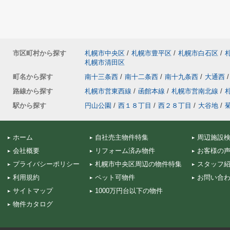
市区町村から探す
札幌市中央区
/
札幌市豊平区
/
札幌市白石区
/
札幌市清田区
町名から探す
南十三条西
/
南十二条西
/
南十九条西
/
大通西
/
路線から探す
札幌市営東西線
/
函館本線
/
札幌市営南北線
/
駅から探す
円山公園
/
西１８丁目
/
西２８丁目
/
大谷地
/
ホーム
自社売主物件特集
周辺施設
会社概要
リフォーム済み物件
お客様の
プライバシーポリシー
札幌市中央区周辺の物件特集
スタッフ
利用規約
ペット可物件
お問い合
サイトマップ
1000万円台以下の物件
物件カタログ