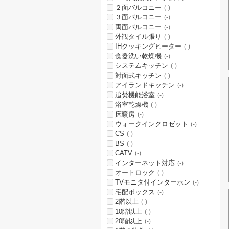
２面バルコニー
(-)
３面バルコニー
(-)
両面バルコニー
(-)
外観タイル張り
(-)
IHクッキングヒーター
(-)
食器洗い乾燥機
(-)
システムキッチン
(-)
対面式キッチン
(-)
アイランドキッチン
(-)
追焚機能浴室
(-)
浴室乾燥機
(-)
床暖房
(-)
ウォークインクロゼット
(-)
CS
(-)
BS
(-)
CATV
(-)
インターネット対応
(-)
オートロック
(-)
TVモニタ付インターホン
(-)
宅配ボックス
(-)
2階以上
(-)
10階以上
(-)
20階以上
(-)