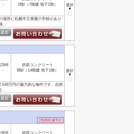
-
5階/（7階建 地下1階）
選択
▼
分の場所に札幌市立東園小学校があり
..
29年
鉄筋コンクリート
-
8階/（14階建 地下1階）
選択
▼
549万円の魅力的な物件です。自然
..
7月25日 値下げ
36年
鉄筋コンクリート