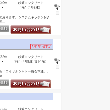
40年
鉄筋コンクリート
選択
-
1階/（11階建）
▼
ております。システムキッチン付き
..
7月25日 値下げ
32年
鉄筋コンクリート
選択
-
6階/（11階建 地下1階）
▼
ら「ロイヤルシャトー白石本通」。
..
52年
鉄筋コンクリート