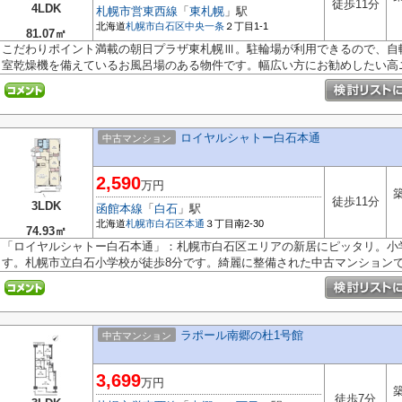
徒歩11分
4LDK
札幌市営東西線
「
東札幌
」駅
北海道
札幌市白石区
中央一条
２丁目1-1
81.07㎡
こだわりポイント満載の朝日プラザ東札幌Ⅲ。駐輪場が利用できるので、自
室乾燥機を備えているお風呂場のある物件です。幅広い方にお勧めしたい高ニー
ロイヤルシャトー白石本通
中古マンション
2,590
万円
築
徒歩11分
3LDK
函館本線
「
白石
」駅
北海道
札幌市白石区
本通
３丁目南2-30
74.93㎡
「ロイヤルシャトー白石本通」：札幌市白石区エリアの新居にピッタリ。小
す。札幌市立白石小学校が徒歩8分です。綺麗に整備された中古マンションで清
ラポール南郷の杜1号館
中古マンション
3,699
万円
築
徒歩7分