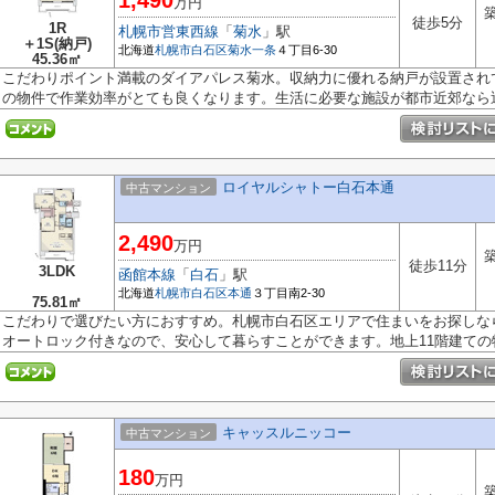
1,490
万円
築
徒歩5分
1R
札幌市営東西線
「
菊水
」駅
＋1S(納戸)
北海道
札幌市白石区
菊水一条
４丁目6-30
45.36㎡
こだわりポイント満載のダイアパレス菊水。収納力に優れる納戸が設置され
の物件で作業効率がとても良くなります。生活に必要な施設が都市近郊なら近.
ロイヤルシャトー白石本通
中古マンション
2,490
万円
築
徒歩11分
3LDK
函館本線
「
白石
」駅
北海道
札幌市白石区
本通
３丁目南2-30
75.81㎡
こだわりで選びたい方におすすめ。札幌市白石区エリアで住まいをお探しな
オートロック付きなので、安心して暮らすことができます。地上11階建ての物.
キャッスルニッコー
中古マンション
180
万円
築