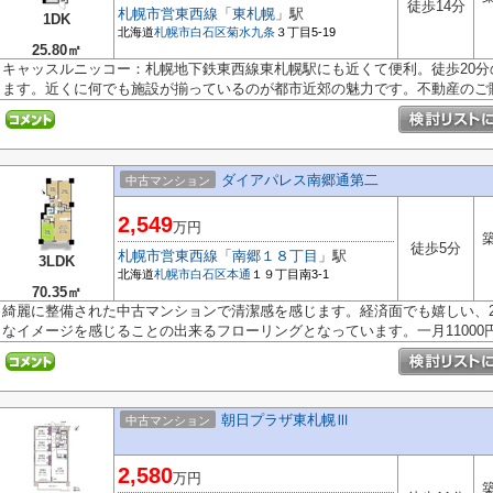
徒歩14分
札幌市営東西線
「
東札幌
」駅
1DK
北海道
札幌市白石区
菊水九条
３丁目5-19
25.80㎡
キャッスルニッコー：札幌地下鉄東西線東札幌駅にも近くて便利。徒歩20
ます。近くに何でも施設が揃っているのが都市近郊の魅力です。不動産のご購.
ダイアパレス南郷通第二
中古マンション
2,549
万円
築
徒歩5分
札幌市営東西線
「
南郷１８丁目
」駅
3LDK
北海道
札幌市白石区
本通
１９丁目南3-1
70.35㎡
綺麗に整備された中古マンションで清潔感を感じます。経済面でも嬉しい、2,
なイメージを感じることの出来るフローリングとなっています。一月11000円.
朝日プラザ東札幌Ⅲ
中古マンション
2,580
万円
築