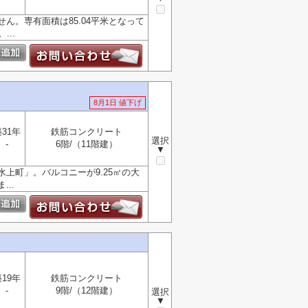
。専有面積は85.04平米となって
..
8月1日 値下げ
31年
鉄筋コンクリート
選択
-
6階/（11階建）
▼
上町」。バルコニーが9.25㎡の大
..
19年
鉄筋コンクリート
-
9階/（12階建）
選択
▼