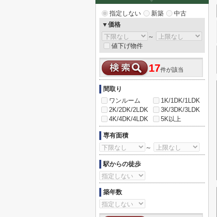
指定しない
新築
中古
▼価格
～
値下げ物件
17
件が該当
間取り
ワンルーム
1K/1DK/1LDK
2K/2DK/2LDK
3K/3DK/3LDK
4K/4DK/4LDK
5K以上
専有面積
～
駅からの徒歩
築年数