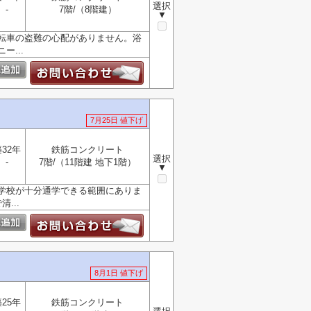
選択
-
7階/（8階建）
▼
転車の盗難の心配がありません。浴
...
7月25日 値下げ
32年
鉄筋コンクリート
選択
-
7階/（11階建 地下1階）
▼
学校が十分通学できる範囲にありま
...
8月1日 値下げ
25年
鉄筋コンクリート