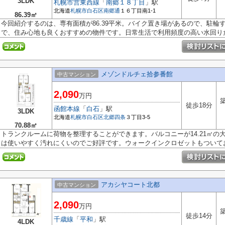
3LDK
札幌市営東西線
「
南郷１８丁目
」駅
北海道
札幌市白石区
南郷通
１６丁目南1-1
86.39㎡
今回紹介するのは、専有面積が86.39平米。バイク置き場があるので、駐輪す
で、住み心地も良くおすすめの物件です。日常生活で利用頻度の高い水回りだ.
メゾンドルチェ拾参番館
中古マンション
2,090
万円
築
徒歩18分
函館本線
「
白石
」駅
3LDK
北海道
札幌市白石区
北郷四条
３丁目3-5
70.88㎡
トランクルームに荷物を整理することができます。バルコニーが14.21㎡の
は使いやすく汚れにくいのでご好評です。ウォークインクロゼットもついてお.
アカシヤコート北都
中古マンション
2,090
万円
築
徒歩14分
千歳線
「
平和
」駅
4LDK