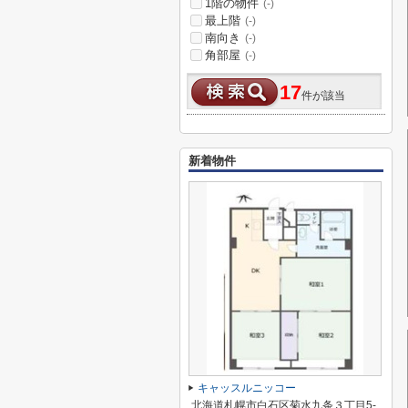
1階の物件
(-)
最上階
(-)
南向き
(-)
角部屋
(-)
17
件が該当
新着物件
キャッスルニッコー
北海道札幌市白石区菊水九条３丁目5-