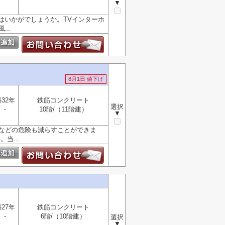
▼
はいかがでしょうか。TVインターホ
..
8月1日 値下げ
32年
鉄筋コンクリート
選択
-
10階/（11階建）
▼
巣などの危険も減らすことができま
当...
27年
鉄筋コンクリート
-
6階/（10階建）
選択
▼