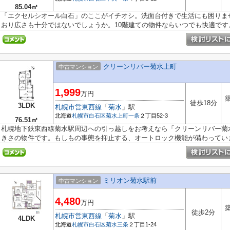
85.04㎡
「エクセルシオール白石」のここがイチオシ。洗面台付きで生活にも困りません
おり広さも十分ではないでしょうか。10階建ての物件ならいつでも快適です。.
クリーンリバー菊水上町
中古マンション
1,999
万円
築
徒歩18分
3LDK
札幌市営東西線
「
菊水
」駅
北海道
札幌市白石区
菊水上町一条
２丁目52-3
76.51㎡
札幌地下鉄東西線菊水駅周辺への引っ越しをお考えなら「クリーンリバー菊水
きさの物件です。もしもの事態を抑止する、オートロック機能が備わっていま.
ミリオン菊水駅前
中古マンション
4,480
万円
築
徒歩2分
札幌市営東西線
「
菊水
」駅
4LDK
北海道
札幌市白石区
菊水三条
２丁目1-24