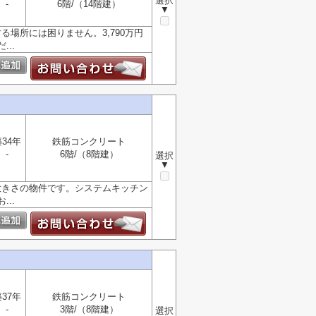
選択
-
6階/（14階建）
▼
る場所には困りません。3,790万円
..
34年
鉄筋コンクリート
-
6階/（8階建）
選択
▼
大きさの物件です。システムキッチン
..
37年
鉄筋コンクリート
-
3階/（8階建）
選択