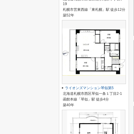
19
札幌市営東西線「東札幌」駅 徒歩12分
築52年
ライオンズマンション琴似第5
北海道札幌市西区琴似一条１丁目2-1
函館本線「琴似」駅 徒歩4分
築40年