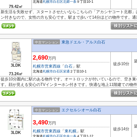
北海道
札幌市白石区
北郷一条
９丁目10-1
79.42㎡
新生活を失敗せず、スタートさせたいならこちらの「アカシヤコート北都」
ン付きなので、女性の方も安心です。駅まで歩いて14分ほどの物件です。通風.
東急ドエル・アルス白石
中古マンション
2,690
万円
築
徒歩10分
3LDK
札幌市営東西線
「
白石
」駅
北海道
札幌市白石区
栄通
２丁目10-1
73.24㎡
徒歩10分圏内に駅のある物件です。オートロックが付いているので、空き
す。顔が見える安心のTVインターホン付きです。快適な地上11階建ての物件。
エクセルシオール白石
中古マンション
3,490
万円
築
徒歩14分
札幌市営東西線
「
東札幌
」駅
3LDK
北海道
札幌市白石区
中央一条
４丁目1-12