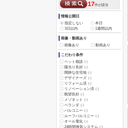
17
件が該当
情報公開日
指定しない
本日
3日以内
1週間以内
画像・動画あり
画像あり
動画あり
こだわり条件
ペット相談
(-)
陽当り良好
(-)
閑静な住宅地
(-)
デザイナーズ
(-)
リフォーム済
(-)
リノベーション済
(-)
眺望良好
(-)
メゾネット
(-)
ベランダ
(-)
バルコニー
(-)
ルーフバルコニー
(-)
オール電化
(-)
24時間換気システム
(-)