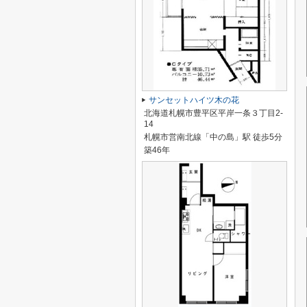
サンセットハイツ木の花
北海道札幌市豊平区平岸一条３丁目2-
14
札幌市営南北線「中の島」駅 徒歩5分
築46年