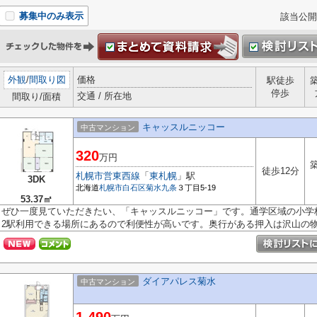
募集中のみ表示
該当公開
外観
/
間取り図
価格
駅徒歩
停歩
交通 / 所在地
間取り/面積
キャッスルニッコー
中古マンション
320
万円
築
徒歩12分
札幌市営東西線
「
東札幌
」駅
3DK
北海道
札幌市白石区
菊水九条
３丁目5-19
53.37㎡
ぜひ一度見ていただきたい、「キャッスルニッコー」です。通学区域の小学
2駅利用できる場所にあるので利便性が高いです。奥行がある押入は沢山の物.
ダイアパレス菊水
中古マンション