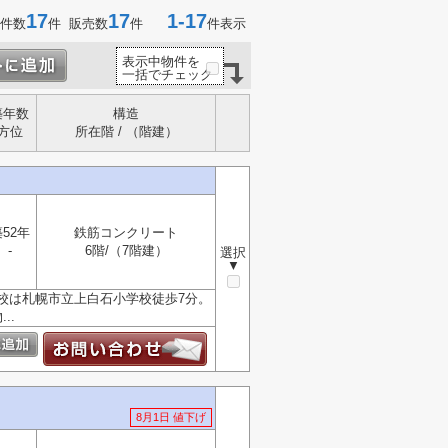
17
17
1-17
件数
件 販売数
件
件表示
表示中物件を
一括でチェック
築年数
構造
方位
所在階 / （階建）
52年
鉄筋コンクリート
-
6階/（7階建）
選択
▼
校は札幌市立上白石小学校徒歩7分。
..
8月1日 値下げ