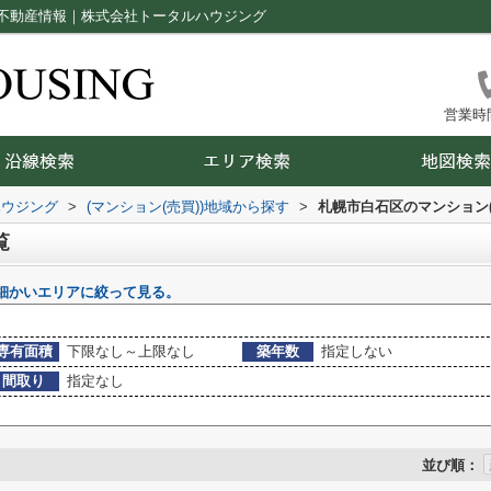
不動産情報｜株式会社トータルハウジング
営業時間：
ハウジング
>
(マンション(売買))地域から探す
>
札幌市白石区のマンション(
覧
細かいエリアに絞って見る。
専有面積
下限なし～上限なし
築年数
指定しない
間取り
指定なし
並び順：