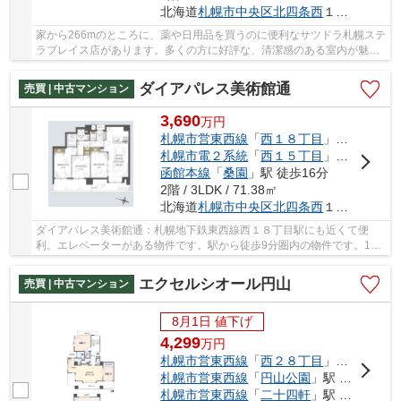
北海道
札幌市中央区
北四条西
１５丁目1-60
家から266mのところに、薬や日用品を買うのに便利なサツドラ札幌ステ
ラプレイス店があります。多くの方に好評な、清潔感のある室内が魅力
の中古マンションです。11階建てで街並みにも...
ダイアパレス美術館通
売買 | 中古マンション
3,690
万
円
札幌市営東西線
「
西１８丁目
」駅 徒歩9分
札幌市電２系統
「
西１５丁目
」駅 徒歩16分
函館本線
「
桑園
」駅 徒歩16分
2階 / 3LDK / 71.38㎡
北海道
札幌市中央区
北四条西
１８丁目2-3
ダイアパレス美術館通：札幌地下鉄東西線西１８丁目駅にも近くて便
利。エレベーターがある物件です。駅から徒歩9分圏内の物件です。10
階建てで街並みにも合ったおすすめの物件です。不...
エクセルシオール円山
売買 | 中古マンション
8月1日 値下げ
4,299
万
円
札幌市営東西線
「
西２８丁目
」駅 徒歩5分
札幌市営東西線
「
円山公園
」駅 徒歩9分
札幌市営東西線
「
二十四軒
」駅 徒歩17分