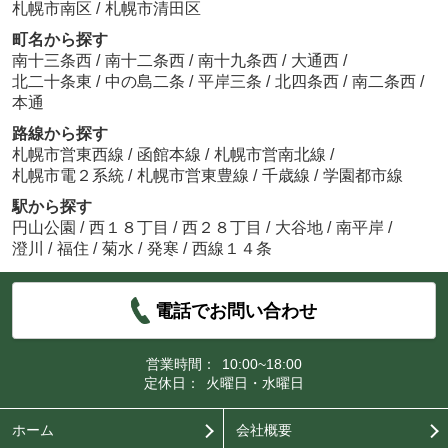
札幌市南区
/
札幌市清田区
町名から探す
南十三条西
/
南十二条西
/
南十九条西
/
大通西
/
北二十条東
/
中の島二条
/
平岸三条
/
北四条西
/
南二条西
/
本通
路線から探す
札幌市営東西線
/
函館本線
/
札幌市営南北線
/
札幌市電２系統
/
札幌市営東豊線
/
千歳線
/
学園都市線
駅から探す
円山公園
/
西１８丁目
/
西２８丁目
/
大谷地
/
南平岸
/
澄川
/
福住
/
菊水
/
発寒
/
西線１４条
電話でお問い合わせ
営業時間：
10:00~18:00
定休日：
火曜日・水曜日
ホーム
会社概要