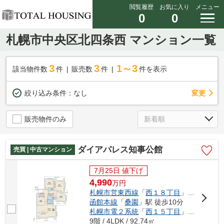
閲覧履歴
お気に入り
メニュー
0
0
札幌市中央区北四条西 マンション一覧
3
3
1～3
該当物件数
件
販売数
件
件を表示
変更
絞り込み条件：
なし
販売物件のみ
ダイアパレス知事公館
売買 | 中古マンション
7月25日 値下げ
4,990
万
円
札幌市営東西線
「
西１８丁目
」駅 徒歩12分
函館本線
「
桑園
」駅 徒歩10分
札幌市電２系統
「
西１５丁目
」駅 徒歩12分
9階 / 4LDK / 92.74㎡