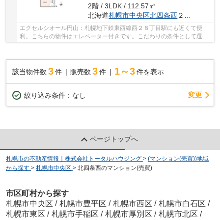
2階 / 3LDK / 112.57㎡
北海道
札幌市中央区
北四条西
２５丁目1-28
エクセルシオール円山：札幌地下鉄東西線西２８丁目駅にも近くて便
利。こちらの物件はエレベーター付きです。こだわりの条件として選ば
れることが多い、駅徒歩5分の駅近物件です。11階...
3
3
1～3
該当物件数
件
販売数
件
件を表示
変更
絞り込み条件：
なし
ページトップへ
札幌市の不動産情報｜株式会社トータルハウジング
>
(マンション(売買))地域
から探す
>
札幌市中央区
>
北四条西のマンション(売買)
市区町村から探す
札幌市中央区
/
札幌市豊平区
/
札幌市西区
/
札幌市白石区
/
札幌市東区
/
札幌市手稲区
/
札幌市厚別区
/
札幌市北区
/