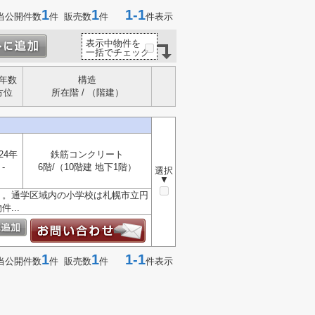
1
1
1-1
当公開件数
件 販売数
件
件表示
表示中物件を
一括でチェック
年数
構造
方位
所在階 / （階建）
24年
鉄筋コンクリート
-
6階/（10階建 地下1階）
選択
▼
リ。通学区域内の小学校は札幌市立円
...
1
1
1-1
当公開件数
件 販売数
件
件表示