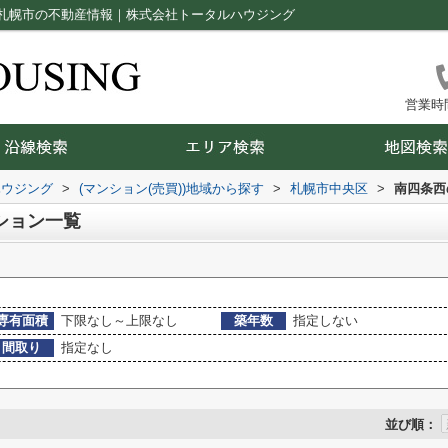
札幌市の不動産情報｜株式会社トータルハウジング
営業時間：
ハウジング
>
(マンション(売買))地域から探す
>
札幌市中央区
>
南四条西
ション一覧
専有面積
下限なし～上限なし
築年数
指定しない
間取り
指定なし
並び順：