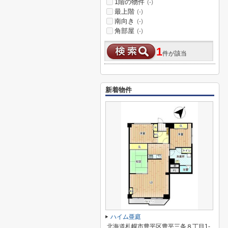
1階の物件
(-)
最上階
(-)
南向き
(-)
角部屋
(-)
1
件が該当
新着物件
ハイム亜庭
北海道札幌市豊平区豊平三条８丁目1-