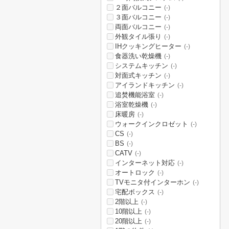
２面バルコニー
(-)
３面バルコニー
(-)
両面バルコニー
(-)
外観タイル張り
(-)
IHクッキングヒーター
(-)
食器洗い乾燥機
(-)
システムキッチン
(-)
対面式キッチン
(-)
アイランドキッチン
(-)
追焚機能浴室
(-)
浴室乾燥機
(-)
床暖房
(-)
ウォークインクロゼット
(-)
CS
(-)
BS
(-)
CATV
(-)
インターネット対応
(-)
オートロック
(-)
TVモニタ付インターホン
(-)
宅配ボックス
(-)
2階以上
(-)
10階以上
(-)
20階以上
(-)