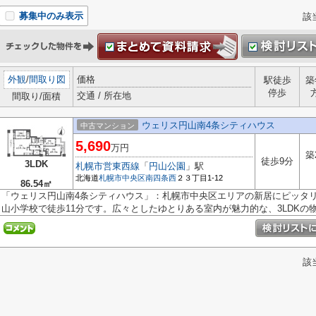
募集中のみ表示
該
外観
/
間取り図
価格
駅徒歩
築
停歩
交通 / 所在地
間取り/面積
ウェリス円山南4条シティハウス
中古マンション
5,690
万円
築
徒歩9分
3LDK
札幌市営東西線
「
円山公園
」駅
北海道
札幌市中央区
南四条西
２３丁目1-12
86.54㎡
「ウェリス円山南4条シティハウス」：札幌市中央区エリアの新居にピッタ
山小学校で徒歩11分です。広々としたゆとりある室内が魅力的な、3LDKの物件
該