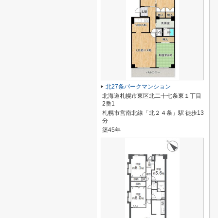
北27条パークマンション
北海道札幌市東区北二十七条東１丁目
2番1
札幌市営南北線「北２４条」駅 徒歩13
分
築45年