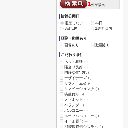
1
件が該当
情報公開日
指定しない
本日
3日以内
1週間以内
画像・動画あり
画像あり
動画あり
こだわり条件
ペット相談
(-)
陽当り良好
(-)
閑静な住宅地
(-)
デザイナーズ
(-)
リフォーム済
(-)
リノベーション済
(-)
眺望良好
(-)
メゾネット
(-)
ベランダ
(-)
バルコニー
(-)
ルーフバルコニー
(-)
オール電化
(-)
24時間換気システム
(-)