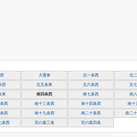
西
大通東
北一条西
北
条西
北五条東
北六条西
北
条東
南四条西
南七条西
南
条西
南十三条西
南十四条西
南十
条西
南十九条西
南二十条西
南二
七条西
宮の森三条
宮の森四条