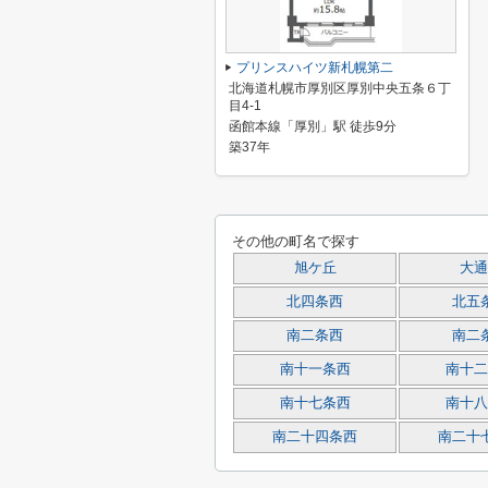
プリンスハイツ新札幌第二
北海道札幌市厚別区厚別中央五条６丁
目4-1
函館本線「厚別」駅 徒歩9分
築37年
その他の町名で探す
旭ケ丘
大通
北四条西
北五
南二条西
南二
南十一条西
南十二
南十七条西
南十八
南二十四条西
南二十