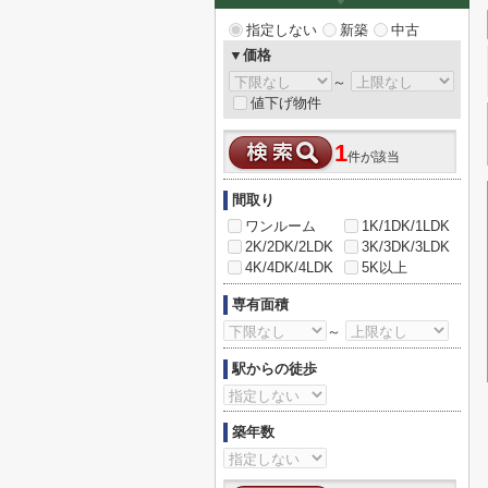
指定しない
新築
中古
▼価格
～
値下げ物件
1
件が該当
間取り
ワンルーム
1K/1DK/1LDK
2K/2DK/2LDK
3K/3DK/3LDK
4K/4DK/4LDK
5K以上
専有面積
～
駅からの徒歩
築年数