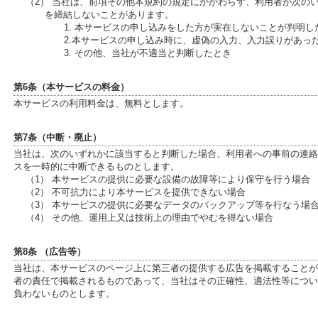
（2） 当社は、前項その他本規約の規定にかかわらず、利用者が次の
を締結しないことがあります。
1. 本サービスの申し込みをした方が実在しないことが判明し
2.本サービスの申し込み時に、虚偽の入力、入力誤りがあっ
3. その他、当社が不適当と判断したとき
第6条（本サービスの料金）
本サービスの利用料金は、無料とします。
第7条（中断・廃止）
当社は、次のいずれかに該当すると判断した場合、利用者への事前の連絡
スを一時的に中断できるものとします。
（1） 本サービスの提供に必要な設備の故障等により保守を行う場合
（2） 不可抗力により本サービスを提供できない場合
（3） 本サービスの提供に必要なデータのバックアップ等を行なう場
（4） その他、運用上又は技術上の理由でやむを得ない場合
第8条 （広告等）
当社は、本サービスのページ上に第三者の提供する広告を掲載することが
者の責任で掲載されるものであって、当社はその正確性、適法性等につい
負わないものとします。