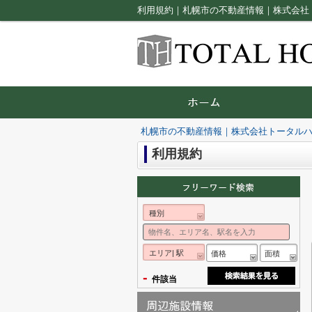
利用規約｜札幌市の不動産情報｜株式会社
札幌市の不動産情報｜株式会社トータル
利用規約
種別
エリア| 駅
価格
面積
-
件該当