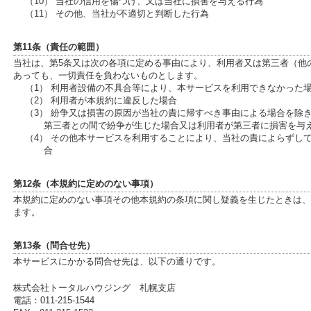
（10） 当社の信用を傷つけ、又は当社に損害を与える行為
（11） その他、当社が不適切と判断した行為
第11条（責任の範囲）
当社は、第5条又は次の各項に定める事由により、利用者又は第三者（他
あっても、一切責任を負わないものとします。
（1） 利用者設備の不具合等により、本サービスを利用できなかった
（2） 利用者が本規約に違反した場合
（3） 紛争又は損害の原因が当社の責に帰すべき事由による場合を除
第三者との間で紛争が生じた場合又は利用者が第三者に損害を与
（4） その他本サービスを利用することにより、当社の責によらずし
合
第12条（本規約に定めのない事項）
本規約に定めのない事項その他本規約の条項に関し疑義を生じたときは、
ます。
第13条（問合せ先）
本サービスにかかる問合せ先は、以下の通りです。
株式会社トータルハウジング 札幌支店
電話：011-215-1544