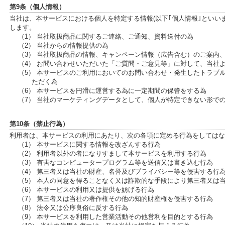
第9条（個人情報）
当社は、本サービスにおける個人を特定する情報(以下｢個人情報｣といい
します。
（1） 当社取扱商品に関するご連絡、ご通知、資料送付の為
（2） 当社からの情報提供の為
（3） 当社取扱商品の情報、キャンペーン情報（広告含む）のご案内
（4） お問い合わせいただいた「ご質問・ご意見等」に対して、当社
（5） 本サービスのご利用においてのお問い合わせ・発生したトラブ
ただく為
（6） 本サービスを円滑に運営する為に一定期間の保管をする為
（7） 当社のマーケティングデータとして、個人が特定できない形で
第10条（禁止行為）
利用者は、本サービスの利用にあたり、次の各項に定める行為をしてはな
（1） 本サービスに関する情報を改ざんする行為
（2） 利用者以外の者になりすまして本サービスを利用する行為
（3） 有害なコンピュータープログラム等を送信又は書き込む行為
（4） 第三者又は当社の財産、名誉及びプライバシー等を侵害する行
（5） 本人の同意を得ることなく又は詐欺的な手段により第三者又は
（6） 本サービスの利用又は提供を妨げる行為
（7） 第三者又は当社の著作権その他の知的財産権を侵害する行為
（8） 法令又は公序良俗に反する行為
（9） 本サービスを利用した営業活動その他営利を目的とする行為