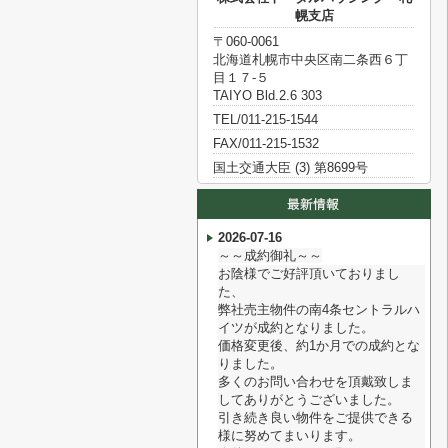
幌支店
〒060-0061
北海道札幌市中央区南二条西６丁
目１７‐５
TAIYO Bld.2.6 303
TEL/011-215-1544
FAX/011-215-1532
国土交通大臣 (3) 第8699号
2026-07-16
～～成約御礼～～
お陰様でご好評頂いておりまし
た、
弊社売主物件の南4条セントラルハ
イツが成約となりました。
価格変更後、約1か月での成約とな
りました。
多くのお問い合わせを頂戴致しま
してありがとうございました。
引き続き良い物件をご提供できる
様に努めてまいります。