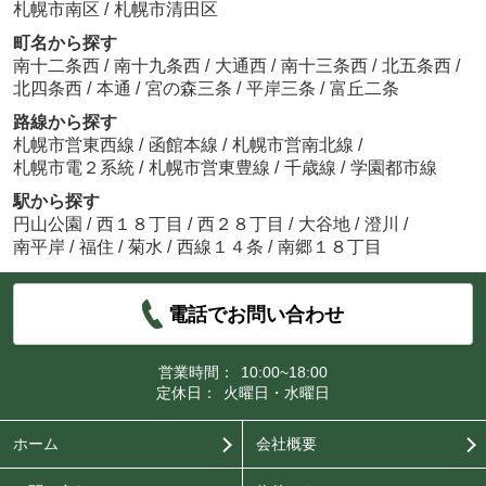
札幌市南区
/
札幌市清田区
町名から探す
南十二条西
/
南十九条西
/
大通西
/
南十三条西
/
北五条西
/
北四条西
/
本通
/
宮の森三条
/
平岸三条
/
富丘二条
路線から探す
札幌市営東西線
/
函館本線
/
札幌市営南北線
/
札幌市電２系統
/
札幌市営東豊線
/
千歳線
/
学園都市線
駅から探す
円山公園
/
西１８丁目
/
西２８丁目
/
大谷地
/
澄川
/
南平岸
/
福住
/
菊水
/
西線１４条
/
南郷１８丁目
電話でお問い合わせ
営業時間：
10:00~18:00
定休日：
火曜日・水曜日
ホーム
会社概要