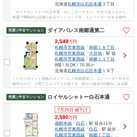
北海道
札幌市白石区
本通
３丁目南2-30
「ロイヤルシャトー白石本通」のここがイチオシ。中古でありながら、
綺麗で機能的な設備のあるマンションです。エレベーターがある物件で
す。駅から徒歩11分の物件はいかがですか。不...
ダイアパレス南郷通第二
売買 | 中古マンション
2,549
万
円
札幌市営東西線
「
南郷１８丁目
」駅 徒歩5
札幌市営東西線
「
大谷地
」駅 徒歩18分
札幌市営東西線
「
南郷１３丁目
」駅 徒歩2
8階 / 3LDK / 70.35㎡
北海道
札幌市白石区
本通
１９丁目南3-1
こだわりポイント満載のダイアパレス南郷通第二。エレベーター付きの
物件なので、上階でも上り下りが楽です。駅から徒歩5分圏内にある駅近
物件です。14階建てのイチオシの物件。不動産...
ロイヤルシャトー白石本通
売買 | 中古マンション
7月25日 値下げ
2,590
万
円
函館本線
「
白石
」駅 徒歩11分
札幌市営東西線
「
白石
」駅 徒歩16分
札幌市営東西線
「
南郷７丁目
」駅 徒歩19分