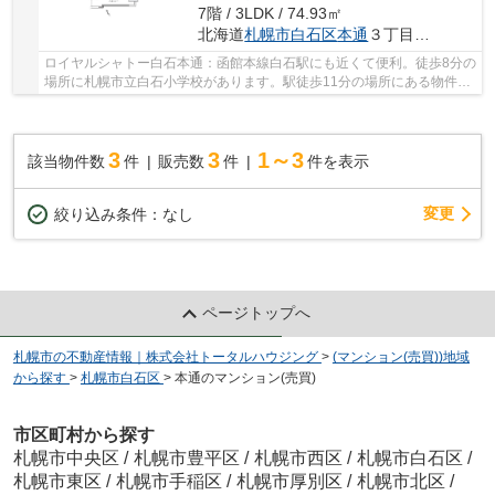
7階 / 3LDK / 74.93㎡
北海道
札幌市白石区
本通
３丁目南2-30
ロイヤルシャトー白石本通：函館本線白石駅にも近くて便利。徒歩8分の
場所に札幌市立白石小学校があります。駅徒歩11分の場所にある物件で
す。こちらはエレベーター付きの物件です。不...
3
3
1～3
該当物件数
件
販売数
件
件を表示
変更
絞り込み条件：
なし
ページトップへ
札幌市の不動産情報｜株式会社トータルハウジング
>
(マンション(売買))地域
から探す
>
札幌市白石区
>
本通のマンション(売買)
市区町村から探す
札幌市中央区
/
札幌市豊平区
/
札幌市西区
/
札幌市白石区
/
札幌市東区
/
札幌市手稲区
/
札幌市厚別区
/
札幌市北区
/