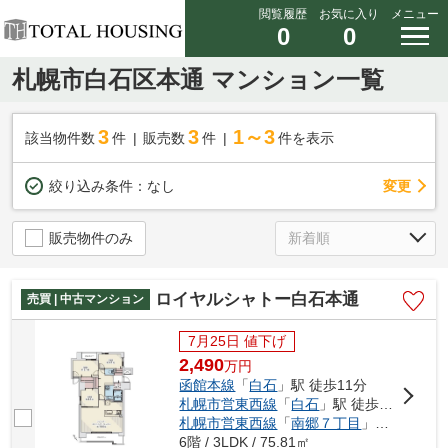
閲覧履歴
お気に入り
メニュー
0
0
札幌市白石区本通 マンション一覧
3
3
1～3
該当物件数
件
販売数
件
件を表示
変更
絞り込み条件：
なし
販売物件のみ
ロイヤルシャトー白石本通
売買 | 中古マンション
7月25日 値下げ
2,490
万
円
函館本線
「
白石
」駅 徒歩11分
札幌市営東西線
「
白石
」駅 徒歩19分
札幌市営東西線
「
南郷７丁目
」駅 徒歩16分
6階 / 3LDK / 75.81㎡