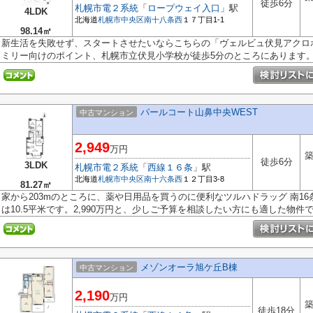
徒歩6分
札幌市電２系統
「
ロープウェイ入口
」駅
4LDK
北海道
札幌市中央区
南十八条西
１７丁目1-1
98.14㎡
新生活を失敗せず、スタートさせたいならこちらの「ヴェルビュ伏見アクロ
ミリー向けのポイント、札幌市立伏見小学校が徒歩5分のところにあります。札
パールコート山鼻中央WEST
中古マンション
2,949
万円
築
徒歩6分
3LDK
札幌市電２系統
「
西線１６条
」駅
北海道
札幌市中央区
南十六条西
１２丁目3-8
81.27㎡
家から203mのところに、薬や日用品を買うのに便利なツルハドラッグ 南1
は10.5平米です。2,990万円と、少しご予算を相談したい方にも適した物件です
メゾンオーラ旭ケ丘B棟
中古マンション
2,190
万円
築
徒歩18分