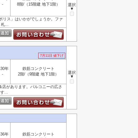
-
8階/（15階建 地下1階）
選択
▼
ポリス」はいかがでしょうか。ファ
...
7月11日 値下げ
30年
鉄筋コンクリート
選択
-
2階/（9階建 地下1階）
▼
6条店があります。バルコニーの広さ
...
36年
鉄筋コンクリート