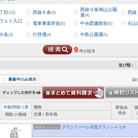
西線９条旭山公園
丁目
西線６条
西線
(10)
(4)
通
(4)
ウェイ入口
電車事業所前
中央図書館前
石山
(5)
(6)
９条
行啓通
中島公園通
(3)
(4)
(5)
9
件が該当
並び順：
募集中のみ表示
該
外観
/
間取り図
価格
駅徒歩
停歩
交通 / 所在地
間取り/面積
グランファーレ伏見グランシャリオ
中古マンション