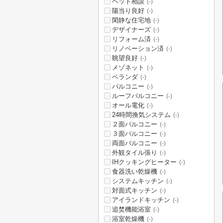
ペット相談
(-)
陽当り良好
(-)
閑静な住宅地
(-)
デザイナーズ
(-)
リフォーム済
(-)
リノベーション済
(-)
眺望良好
(-)
メゾネット
(-)
ベランダ
(-)
バルコニー
(-)
ルーフバルコニー
(-)
オール電化
(-)
24時間換気システム
(-)
２面バルコニー
(-)
３面バルコニー
(-)
両面バルコニー
(-)
外観タイル張り
(-)
IHクッキングヒーター
(-)
食器洗い乾燥機
(-)
システムキッチン
(-)
対面式キッチン
(-)
アイランドキッチン
(-)
追焚機能浴室
(-)
浴室乾燥機
(-)