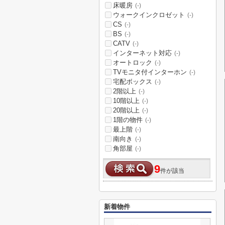
床暖房
(-)
ウォークインクロゼット
(-)
CS
(-)
BS
(-)
CATV
(-)
インターネット対応
(-)
オートロック
(-)
TVモニタ付インターホン
(-)
宅配ボックス
(-)
2階以上
(-)
10階以上
(-)
20階以上
(-)
1階の物件
(-)
最上階
(-)
南向き
(-)
角部屋
(-)
9
件が該当
新着物件