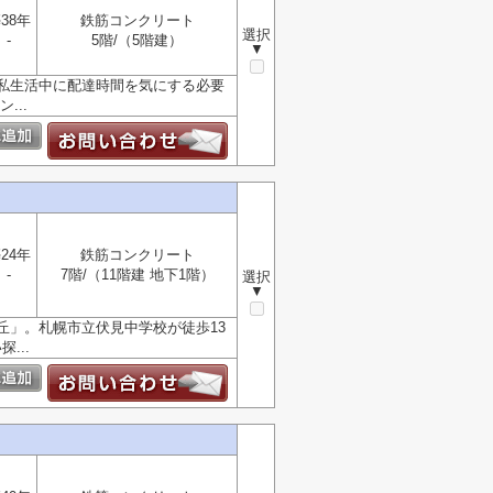
38年
鉄筋コンクリート
選択
-
5階/（5階建）
▼
私生活中に配達時間を気にする必要
...
24年
鉄筋コンクリート
-
7階/（11階建 地下1階）
選択
▼
丘」。札幌市立伏見中学校が徒歩13
...