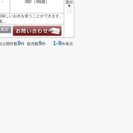
-
3階/（4階建）
選択
▼
美味しいお水を使うことができます。
..
9
9
1-9
当公開件数
件 販売数
件
件表示