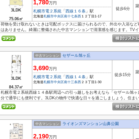
1,780
万円
築
徒歩6分
3LDK
札幌市電２系統
「
西線１６条
」駅
北海道
札幌市中央区
南十七条西
１２丁目1-17
75.06㎡
荷物を受け取れないときは宅配ボックスに届けられるので、外出や入浴など
はありません。綺麗に整備された中古マンションで清潔感を感じます。TVイン
セザール旭ヶ丘
中古マンション
3,690
万円
築
徒歩15分
札幌市電２系統
「
西線１４条
」駅
3LDK
北海道
札幌市中央区
南十三条西
２３丁目1-30
84.37㎡
札幌市電２系統西線１４条駅周辺への引っ越しをお考えなら「セザール旭ヶ
分で通学にも便利です。3LDKの物件で快適な日々を過ごしましょう。住まい探
ライオンズマンション山鼻公園
中古マンション
2,190
万円