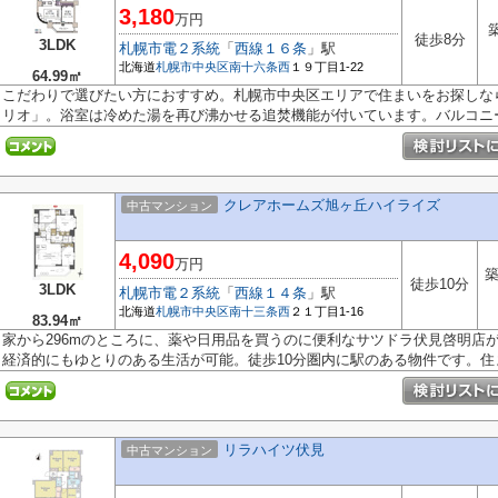
3,180
万円
徒歩8分
3LDK
札幌市電２系統
「
西線１６条
」駅
北海道
札幌市中央区
南十六条西
１９丁目1-22
64.99㎡
こだわりで選びたい方におすすめ。札幌市中央区エリアで住まいをお探しな
リオ」。浴室は冷めた湯を再び沸かせる追焚機能が付いています。バルコニー.
クレアホームズ旭ヶ丘ハイライズ
中古マンション
4,090
万円
築
徒歩10分
3LDK
札幌市電２系統
「
西線１４条
」駅
北海道
札幌市中央区
南十三条西
２１丁目1-16
83.94㎡
家から296mのところに、薬や日用品を買うのに便利なサツドラ伏見啓明店があ
経済的にもゆとりのある生活が可能。徒歩10分圏内に駅のある物件です。住まい
リラハイツ伏見
中古マンション