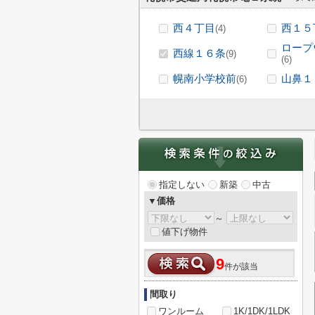
西４丁目
西１５
(4)
ロープ
西線１６条
(9)
(6)
幌南小学校前
山鼻１
(6)
指定しない
新築
中古
▼価格
～
値下げ物件
9
件が該当
間取り
ワンルーム
1K/1DK/1LDK