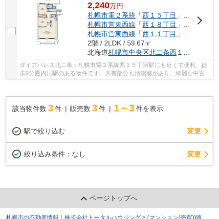
2,240
万
円
札幌市電２系統
「
西１５丁目
」駅 徒歩9分
札幌市営東西線
「
西１８丁目
」駅 徒歩11分
札幌市営東西線
「
西１１丁目
」駅 徒歩12分
2階 / 2LDK / 59.67㎡
北海道
札幌市中央区
北二条西
１４丁目1-1
ダイアパレス北二条：札幌市電２系統西１５丁目駅にも近くて便利。徒
歩9分圏内に駅のある物件です。共有部分も清潔感があり、綺麗な中古マ
ンションです。地上11階建ての物件です。不動...
3
3
1～3
該当物件数
件
販売数
件
件を表示
駅で絞り込む
変更
変更
絞り込み条件：
なし
ページトップへ
札幌市の不動産情報｜株式会社トータルハウジング
>
(マンション(売買))路