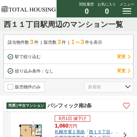
閲覧履歴
お気に入り
メニュー
0
0
西１１丁目駅周辺のマンション一覧
3
3
1～3
該当物件数
件
販売数
件
件を表示
駅で絞り込む
変更
変更
絞り込み条件：
なし
販売物件のみ
パシフィック南2条
売買 | 中古マンション
8月1日 値下げ
1,060
万
円
札幌市電２系統
「
西１５丁目
」駅 徒歩5分