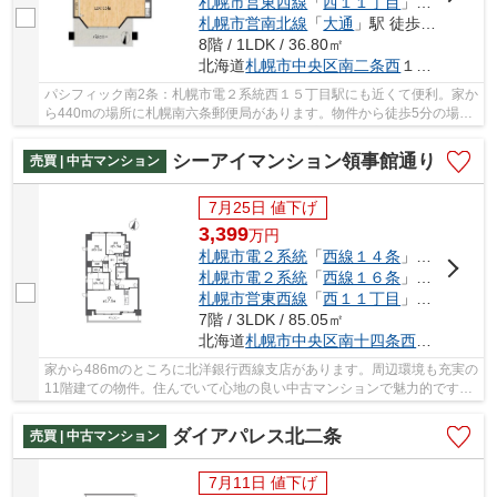
札幌市営東西線
「
西１１丁目
」駅 徒歩7分
札幌市営南北線
「
大通
」駅 徒歩17分
8階 / 1LDK / 36.80㎡
北海道
札幌市中央区
南二条西
１３丁目319-13
パシフィック南2条：札幌市電２系統西１５丁目駅にも近くて便利。家か
ら440mの場所に札幌南六条郵便局があります。物件から徒歩5分の場所
に駅があれば便利ですね。こちらは利便性の高...
シーアイマンション領事館通り
売買 | 中古マンション
7月25日 値下げ
3,399
万
円
札幌市電２系統
「
西線１４条
」駅 徒歩6分
札幌市電２系統
「
西線１６条
」駅 徒歩8分
札幌市営東西線
「
西１１丁目
」駅 徒歩30分
7階 / 3LDK / 85.05㎡
北海道
札幌市中央区
南十四条西
１２丁目2-
家から486mのところに北洋銀行西線支店があります。周辺環境も充実の
11階建ての物件。住んでいて心地の良い中古マンションで魅力的です。
駅まで徒歩6分の物件です。不動産のことで当社...
ダイアパレス北二条
売買 | 中古マンション
7月11日 値下げ