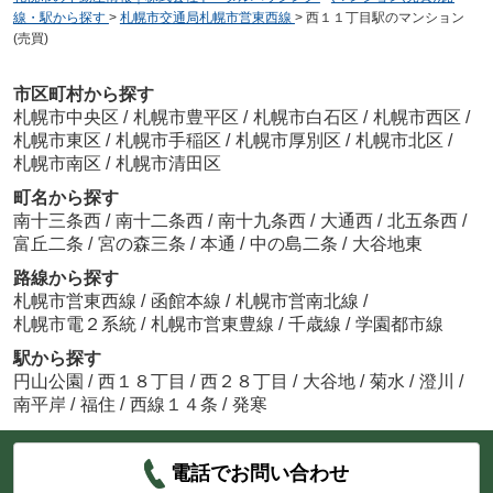
線・駅から探す
>
札幌市交通局札幌市営東西線
>
西１１丁目駅のマンション
(売買)
市区町村から探す
札幌市中央区
/
札幌市豊平区
/
札幌市白石区
/
札幌市西区
/
札幌市東区
/
札幌市手稲区
/
札幌市厚別区
/
札幌市北区
/
札幌市南区
/
札幌市清田区
町名から探す
南十三条西
/
南十二条西
/
南十九条西
/
大通西
/
北五条西
/
富丘二条
/
宮の森三条
/
本通
/
中の島二条
/
大谷地東
路線から探す
札幌市営東西線
/
函館本線
/
札幌市営南北線
/
札幌市電２系統
/
札幌市営東豊線
/
千歳線
/
学園都市線
駅から探す
円山公園
/
西１８丁目
/
西２８丁目
/
大谷地
/
菊水
/
澄川
/
南平岸
/
福住
/
西線１４条
/
発寒
電話でお問い合わせ