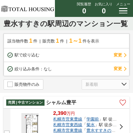
閲覧履歴
お気に入り
メニュー
0
0
豊水すすきの駅周辺のマンション一覧
1
1
1～1
該当物件数
件
販売数
件
件を表示
駅で絞り込む
変更
変更
絞り込み条件：
なし
販売物件のみ
シャルム豊平
売買 | 中古マンション
2,390
万
円
札幌市営東豊線
「
学園前
」駅 徒歩8分
札幌市営東西線
「
菊水
」駅 徒歩11分
札幌市営東豊線
「
豊水すすきの
」駅 徒歩1