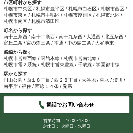
市区町村から探す
札幌市中央区
/
札幌市豊平区
/
札幌市白石区
/
札幌市西区
/
札幌市東区
/
札幌市手稲区
/
札幌市厚別区
/
札幌市北区
/
札幌市南区
/
札幌市清田区
町名から探す
南十三条西
/
南十二条西
/
南十九条西
/
大通西
/
北五条西
/
富丘二条
/
宮の森三条
/
本通
/
中の島二条
/
大谷地東
路線から探す
札幌市営東西線
/
函館本線
/
札幌市営南北線
/
札幌市電２系統
/
札幌市営東豊線
/
千歳線
/
学園都市線
駅から探す
円山公園
/
西１８丁目
/
西２８丁目
/
大谷地
/
菊水
/
澄川
/
南平岸
/
福住
/
西線１４条
/
発寒
電話でお問い合わせ
営業時間：
10:00~18:00
定休日：
火曜日・水曜日