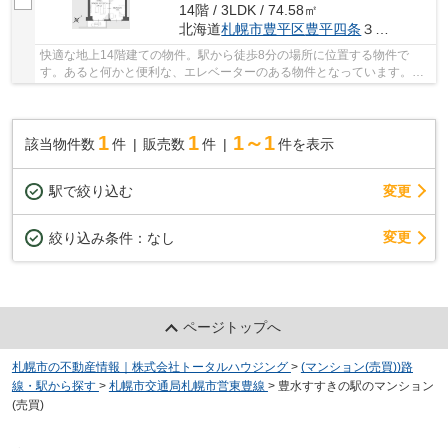
14階 / 3LDK / 74.58㎡
北海道
札幌市豊平区
豊平四条
３丁目1-1
快適な地上14階建ての物件。駅から徒歩8分の場所に位置する物件で
す。あると何かと便利な、エレベーターのある物件となっています。共
有部分も清潔感があり、綺麗な中古マンションです...
1
1
1～1
該当物件数
件
販売数
件
件を表示
駅で絞り込む
変更
変更
絞り込み条件：
なし
ページトップへ
札幌市の不動産情報｜株式会社トータルハウジング
>
(マンション(売買))路
線・駅から探す
>
札幌市交通局札幌市営東豊線
>
豊水すすきの駅のマンション
(売買)