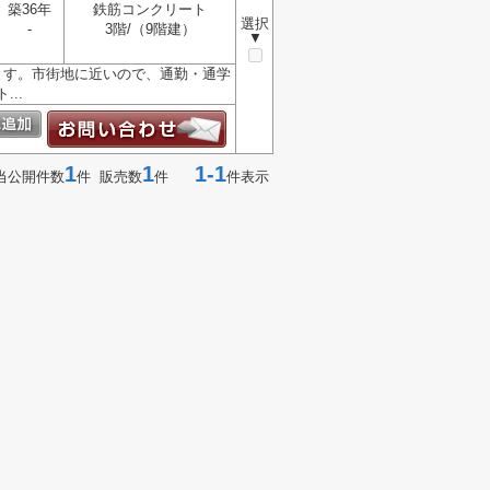
築36年
鉄筋コンクリート
選択
-
3階/（9階建）
▼
ます。市街地に近いので、通勤・通学
..
1
1
1-1
当公開件数
件 販売数
件
件表示