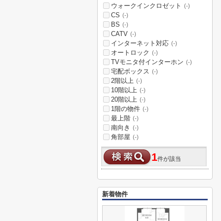
ウォークインクロゼット
(-)
CS
(-)
BS
(-)
CATV
(-)
インターネット対応
(-)
オートロック
(-)
TVモニタ付インターホン
(-)
宅配ボックス
(-)
2階以上
(-)
10階以上
(-)
20階以上
(-)
1階の物件
(-)
最上階
(-)
南向き
(-)
角部屋
(-)
1
件が該当
新着物件