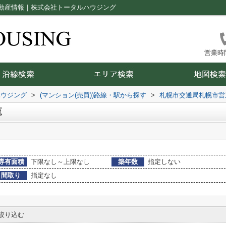
動産情報｜株式会社トータルハウジング
営業時間：
ハウジング
>
(マンション(売買))路線・駅から探す
>
札幌市交通局札幌市営
覧
専有面積
下限なし～上限なし
築年数
指定しない
間取り
指定なし
絞り込む