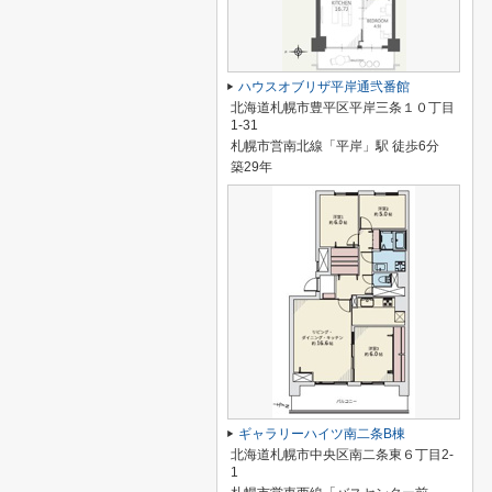
ハウスオブリザ平岸通弐番館
北海道札幌市豊平区平岸三条１０丁目
1-31
札幌市営南北線「平岸」駅 徒歩6分
築29年
ギャラリーハイツ南二条B棟
北海道札幌市中央区南二条東６丁目2-
1