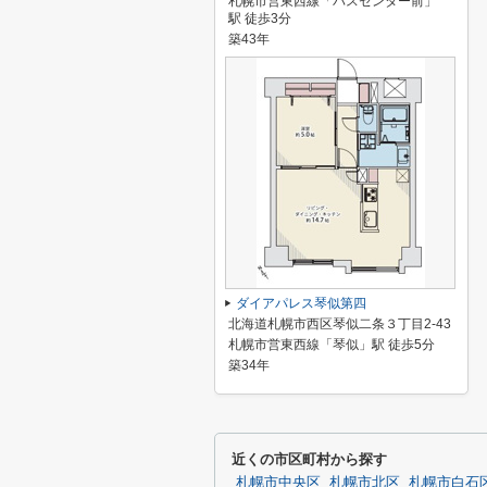
札幌市営東西線「バスセンター前」
駅 徒歩3分
築43年
ダイアパレス琴似第四
北海道札幌市西区琴似二条３丁目2-43
札幌市営東西線「琴似」駅 徒歩5分
築34年
近くの市区町村から探す
札幌市中央区
札幌市北区
札幌市白石