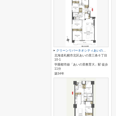
クリーンリバーネオシティあいの里Cステージ
北海道札幌市北区あいの里三条６丁目
10-1
学園都市線「あいの里教育大」駅 徒歩
11分
築34年