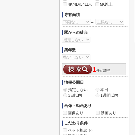
4K/4DK/4LDK
5K以上
専有面積
～
駅からの徒歩
築年数
1
件が該当
情報公開日
指定しない
本日
3日以内
1週間以内
画像・動画あり
画像あり
動画あり
こだわり条件
ペット相談
(-)