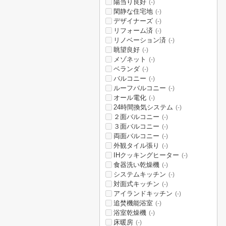
陽当り良好
(-)
閑静な住宅地
(-)
デザイナーズ
(-)
リフォーム済
(-)
リノベーション済
(-)
眺望良好
(-)
メゾネット
(-)
ベランダ
(-)
バルコニー
(-)
ルーフバルコニー
(-)
オール電化
(-)
24時間換気システム
(-)
２面バルコニー
(-)
３面バルコニー
(-)
両面バルコニー
(-)
外観タイル張り
(-)
IHクッキングヒーター
(-)
食器洗い乾燥機
(-)
システムキッチン
(-)
対面式キッチン
(-)
アイランドキッチン
(-)
追焚機能浴室
(-)
浴室乾燥機
(-)
床暖房
(-)