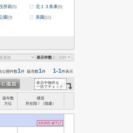
役所前
北１３条東
(5)
(5)
公園
美園
(3)
(11)
表示件数：
1
1
1-1
当公開件数
件 販売数
件
件表示
表示中物件を
一括でチェック
築年数
構造
方位
所在階 / （階建）
6月20日 値下げ