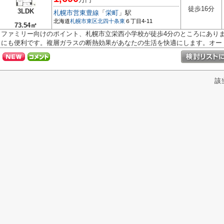
徒歩16分
3LDK
札幌市営東豊線
「
栄町
」駅
北海道
札幌市東区
北四十条東
６丁目4-11
73.54㎡
ファミリー向けのポイント、札幌市立栄西小学校が徒歩4分のところにあり
にも便利です。複層ガラスの断熱効果があなたの生活を快適にします。オート.
該