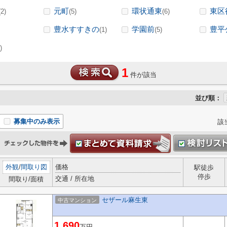
元町
環状通東
東区
(2)
(5)
(6)
豊水すすきの
学園前
豊平
(1)
(5)
)
1
件が該当
並び順：
募集中のみ表示
該
外観
/
間取り図
価格
駅徒歩
停歩
交通 / 所在地
間取り/面積
セザール麻生東
中古マンション
1,690
万円