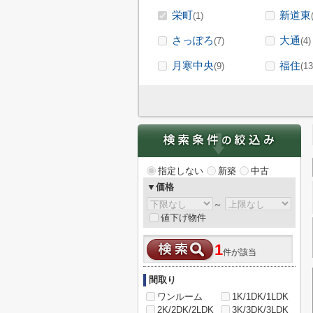
栄町
新道東
(1)
さっぽろ
大通
(7)
(4)
月寒中央
福住
(9)
(13
指定しない
新築
中古
▼価格
～
値下げ物件
1
件が該当
間取り
ワンルーム
1K/1DK/1LDK
2K/2DK/2LDK
3K/3DK/3LDK