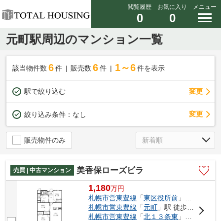
閲覧履歴
お気に入り
メニュー
0
0
元町駅周辺のマンション一覧
6
6
1～6
該当物件数
件
販売数
件
件を表示
駅で絞り込む
変更
変更
絞り込み条件：
なし
販売物件のみ
美香保ローズビラ
売買 | 中古マンション
1,180
万
円
札幌市営東豊線
「
東区役所前
」駅 徒歩15分
札幌市営東豊線
「
元町
」駅 徒歩21分
札幌市営東豊線
「
北１３条東
」駅 徒歩21分