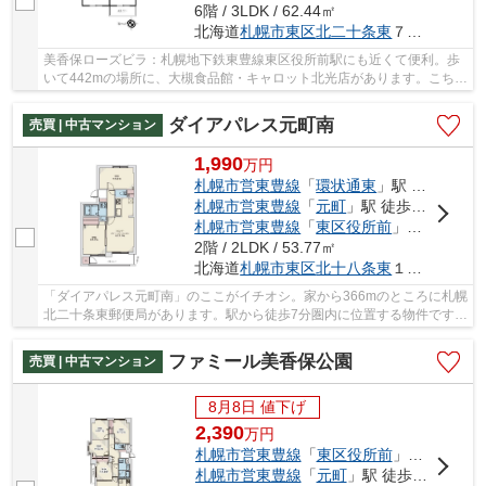
6階 / 3LDK / 62.44㎡
北海道
札幌市東区
北二十条東
７丁目2-1
美香保ローズビラ：札幌地下鉄東豊線東区役所前駅にも近くて便利。歩
いて442mの場所に、大槻食品館・キャロット北光店があります。こちら
のエレベーター付きの物件はいかがでしょうか...
ダイアパレス元町南
売買 | 中古マンション
1,990
万
円
札幌市営東豊線
「
環状通東
」駅 徒歩7分
札幌市営東豊線
「
元町
」駅 徒歩16分
札幌市営東豊線
「
東区役所前
」駅 徒歩24分
2階 / 2LDK / 53.77㎡
北海道
札幌市東区
北十八条東
１７丁目1-15
「ダイアパレス元町南」のここがイチオシ。家から366mのところに札幌
北二十条東郵便局があります。駅から徒歩7分圏内に位置する物件です。
エレベーター付きの物件なので、重い荷物を運...
ファミール美香保公園
売買 | 中古マンション
8月8日 値下げ
2,390
万
円
札幌市営東豊線
「
東区役所前
」駅 徒歩14分
札幌市営東豊線
「
元町
」駅 徒歩17分