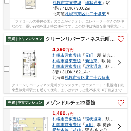
札幌市営東豊線
「
環状通東
」駅 徒歩21分
4階 / 4LDK / 90.02㎡
北海道
札幌市東区
北二十条東
８丁目3-13
「ファミール美香保公園」のここがイチオシ。エレベーター付きの物件
なので、重い荷物を運ぶ時に便利です。この物件は快適な室内環境が魅
力の中古マンションとなっています。駅から徒...
クリーンリバーフィネス元町グランスクエアサウスコート
売買 | 中古マンション
4,390
万
円
札幌市営東豊線
「
元町
」駅 徒歩4分
札幌市営東豊線
「
新道東
」駅 徒歩15分
札幌市営東豊線
「
環状通東
」駅 徒歩22分
3階 / 3LDK / 82.14㎡
北海道
札幌市東区
北二十六条東
１６丁目1-
クリーンリバーフィネス元町グランスクエアサウスコート：札幌地下鉄
東豊線元町駅にも近くて便利。まいばすけっと北25条東16丁目店まで
199mです。ニーズの高いエレベーター付きの物件...
メゾンドルチェ23番館
売買 | 中古マンション
1,480
万
円
札幌市営東豊線
「
環状通東
」駅 徒歩45分
札幌市営東豊線
「
元町
」駅 徒歩49分
函館本線
「
苗穂
」駅 徒歩52分