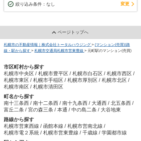
変更
絞り込み条件：
なし
ページトップへ
札幌市の不動産情報｜株式会社トータルハウジング
>
(マンション(売買))路
線・駅から探す
>
札幌市交通局札幌市営東豊線
>
元町駅のマンション(売買)
市区町村から探す
札幌市中央区
/
札幌市豊平区
/
札幌市白石区
/
札幌市西区
/
札幌市東区
/
札幌市手稲区
/
札幌市厚別区
/
札幌市北区
/
札幌市南区
/
札幌市清田区
町名から探す
南十三条西
/
南十二条西
/
南十九条西
/
大通西
/
北五条西
/
富丘二条
/
宮の森三条
/
本通
/
中の島二条
/
大谷地東
路線から探す
札幌市営東西線
/
函館本線
/
札幌市営南北線
/
札幌市電２系統
/
札幌市営東豊線
/
千歳線
/
学園都市線