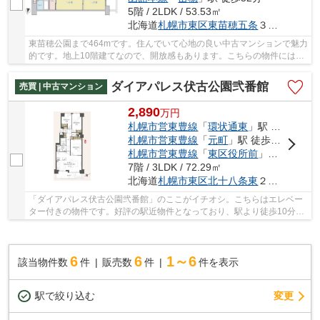
5階 / 2LDK / 53.53㎡
北海道
札幌市東区
東苗穂五条
３丁目7-30
東苗穂公園まで464mです。住んでいて心地の良い中古マンションで魅力
的です。地上10階建てなので、開放感もあります。こちらの物件にはエ
レベーターが付いています。当社オススメの不...
ダイアパレス伏古公園弐番館
売買 | 中古マンション
2,890
万
円
札幌市営東豊線
「
環状通東
」駅 徒歩10分
札幌市営東豊線
「
元町
」駅 徒歩22分
札幌市営東豊線
「
東区役所前
」駅 徒歩23分
7階 / 3LDK / 72.29㎡
北海道
札幌市東区
北十八条東
２０丁目4-20
「ダイアパレス伏古公園弐番館」のここがイチオシ。こちらはエレベー
ター付きの物件です。好評の駅近物件となっており、駅より徒歩10分に
立地しています。中古でありながら、綺麗で機...
6
6
1～6
該当物件数
件
販売数
件
件を表示
駅で絞り込む
変更