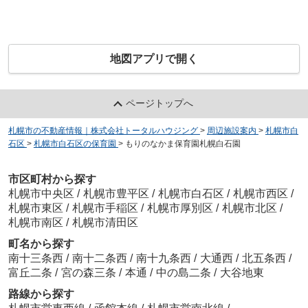
地図アプリで開く
ページトップへ
札幌市の不動産情報｜株式会社トータルハウジング
>
周辺施設案内
>
札幌市白
石区
>
札幌市白石区の保育園
>
もりのなかま保育園札幌白石園
市区町村から探す
札幌市中央区
/
札幌市豊平区
/
札幌市白石区
/
札幌市西区
/
札幌市東区
/
札幌市手稲区
/
札幌市厚別区
/
札幌市北区
/
札幌市南区
/
札幌市清田区
町名から探す
南十三条西
/
南十二条西
/
南十九条西
/
大通西
/
北五条西
/
富丘二条
/
宮の森三条
/
本通
/
中の島二条
/
大谷地東
路線から探す