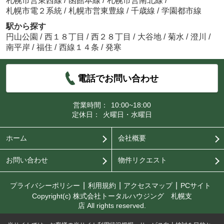
札幌市営東西線
/
函館本線
/
札幌市営南北線
/
札幌市電２系統
/
札幌市営東豊線
/
千歳線
/
学園都市線
駅から探す
円山公園
/
西１８丁目
/
西２８丁目
/
大谷地
/
菊水
/
澄川
/
南平岸
/
福住
/
西線１４条
/
発寒
電話でお問い合わせ
営業時間：
10:00~18:00
定休日：
火曜日・水曜日
ホーム
会社概要
お問い合わせ
物件リクエスト
プライバシーポリシー
利用規約
アクセスマップ
PCサイト
Copyright(c) 株式会社トータルハウジング 札幌支
店 All rights reserved.