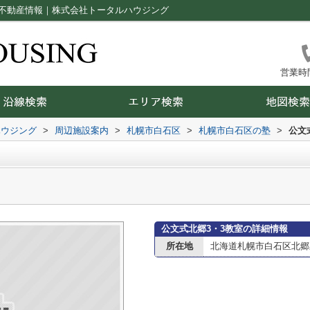
の不動産情報｜株式会社トータルハウジング
営業時間：
ハウジング
>
周辺施設案内
>
札幌市白石区
>
札幌市白石区の塾
>
公文
公文式北郷3・3教室の詳細情報
所在地
北海道札幌市白石区北郷三