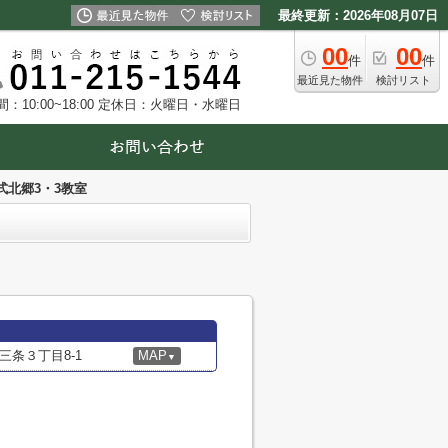
最終更新：2026年08月07日
00
00
件
件
最近見た物件
検討リスト
10:00~18:00
定休日：火曜日・水曜日
式北郷3・3教室
条３丁目8-1
MAP
▼