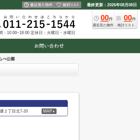
最終更新：2026年08月08日
00
00
件
件
最近見た物件
検討リスト
10:00~18:00
定休日：火曜日・水曜日
らべ公園
２丁目北7-20
MAP
▼