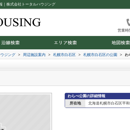
報｜株式会社トータルハウジング
営業時間：
ハウジング
>
周辺施設案内
>
札幌市白石区
>
札幌市白石区の公園
>
わ
わらべ公園の詳細情報
所在地
北海道札幌市白石区平和通