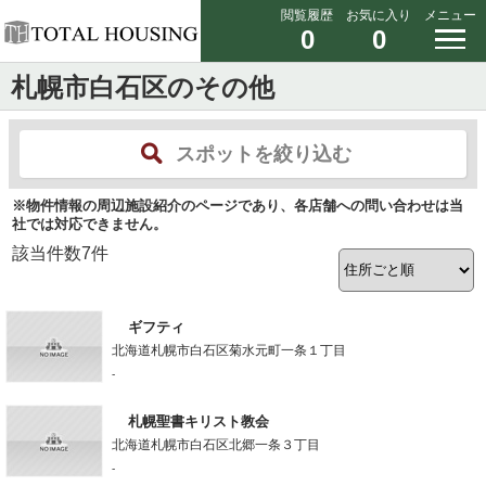
閲覧履歴
お気に入り
メニュー
0
0
札幌市白石区のその他
スポットを絞り込む
※物件情報の周辺施設紹介のページであり、各店舗への問い合わせは当
社では対応できません。
該当件数
7
件
ギフティ
北海道札幌市白石区菊水元町一条１丁目
-
札幌聖書キリスト教会
北海道札幌市白石区北郷一条３丁目
-