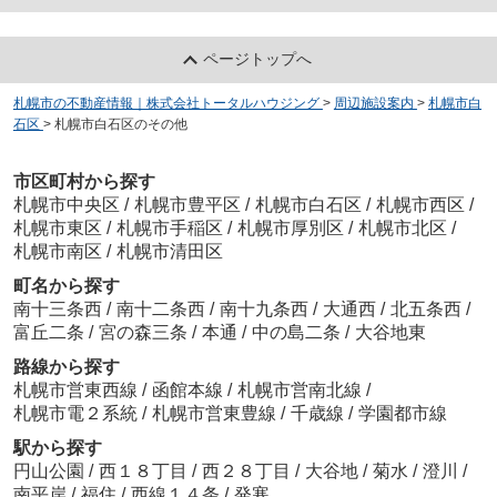
ページトップへ
札幌市の不動産情報｜株式会社トータルハウジング
>
周辺施設案内
>
札幌市白
石区
>
札幌市白石区のその他
市区町村から探す
札幌市中央区
/
札幌市豊平区
/
札幌市白石区
/
札幌市西区
/
札幌市東区
/
札幌市手稲区
/
札幌市厚別区
/
札幌市北区
/
札幌市南区
/
札幌市清田区
町名から探す
南十三条西
/
南十二条西
/
南十九条西
/
大通西
/
北五条西
/
富丘二条
/
宮の森三条
/
本通
/
中の島二条
/
大谷地東
路線から探す
札幌市営東西線
/
函館本線
/
札幌市営南北線
/
札幌市電２系統
/
札幌市営東豊線
/
千歳線
/
学園都市線
駅から探す
円山公園
/
西１８丁目
/
西２８丁目
/
大谷地
/
菊水
/
澄川
/
南平岸
/
福住
/
西線１４条
/
発寒