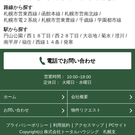
路線から探す
札幌市営東西線
/
函館本線
/
札幌市営南北線
/
札幌市電２系統
/
札幌市営東豊線
/
千歳線
/
学園都市線
駅から探す
円山公園
/
西１８丁目
/
西２８丁目
/
大谷地
/
菊水
/
澄川
/
南平岸
/
福住
/
西線１４条
/
発寒
電話でお問い合わせ
営業時間：
10:00~18:00
定休日：
火曜日・水曜日
ホーム
会社概要
お問い合わせ
物件リクエスト
プライバシーポリシー
利用規約
アクセスマップ
PCサイト
Copyright(c) 株式会社トータルハウジング 札幌支