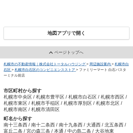
地図アプリで開く
ページトップへ
札幌市の不動産情報｜株式会社トータルハウジング
>
周辺施設案内
>
札幌市白
石区
>
札幌市白石区のコンビニエンスストア
>
ファミリーマート 白石バスタ
ーミナル前店
市区町村から探す
札幌市中央区
/
札幌市豊平区
/
札幌市白石区
/
札幌市西区
/
札幌市東区
/
札幌市手稲区
/
札幌市厚別区
/
札幌市北区
/
札幌市南区
/
札幌市清田区
町名から探す
南十三条西
/
南十二条西
/
南十九条西
/
大通西
/
北五条西
/
富丘二条
/
宮の森三条
/
本通
/
中の島二条
/
大谷地東