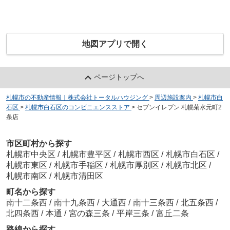
地図アプリで開く
ページトップへ
札幌市の不動産情報｜株式会社トータルハウジング
>
周辺施設案内
>
札幌市白
石区
>
札幌市白石区のコンビニエンスストア
>
セブンイレブン 札幌菊水元町2
条店
市区町村から探す
札幌市中央区
/
札幌市豊平区
/
札幌市西区
/
札幌市白石区
/
札幌市東区
/
札幌市手稲区
/
札幌市厚別区
/
札幌市北区
/
札幌市南区
/
札幌市清田区
町名から探す
南十二条西
/
南十九条西
/
大通西
/
南十三条西
/
北五条西
/
北四条西
/
本通
/
宮の森三条
/
平岸三条
/
富丘二条
路線から探す