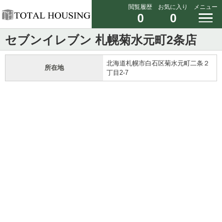
閲覧履歴
お気に入り
メニュー
0
0
セブンイレブン 札幌菊水元町2条店
北海道札幌市白石区菊水元町二条２
所在地
丁目2-7