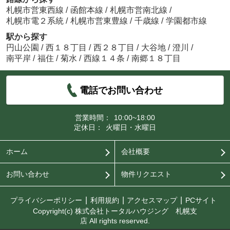
札幌市営東西線
/
函館本線
/
札幌市営南北線
/
札幌市電２系統
/
札幌市営東豊線
/
千歳線
/
学園都市線
駅から探す
円山公園
/
西１８丁目
/
西２８丁目
/
大谷地
/
澄川
/
南平岸
/
福住
/
菊水
/
西線１４条
/
南郷１８丁目
電話でお問い合わせ
営業時間：
10:00~18:00
定休日：
火曜日・水曜日
ホーム
会社概要
お問い合わせ
物件リクエスト
プライバシーポリシー
利用規約
アクセスマップ
PCサイト
Copyright(c) 株式会社トータルハウジング 札幌支
店 All rights reserved.