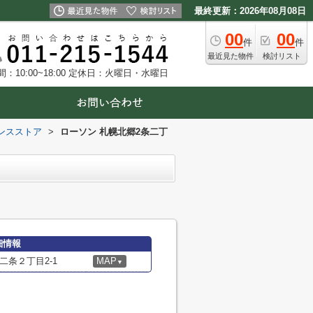
最終更新：2026年08月08日
00
00
件
件
最近見た物件
検討リスト
10:00~18:00
定休日：火曜日・水曜日
ンスストア
>
ローソン 札幌北郷2条二丁
細情報
条２丁目2-1
MAP
▼