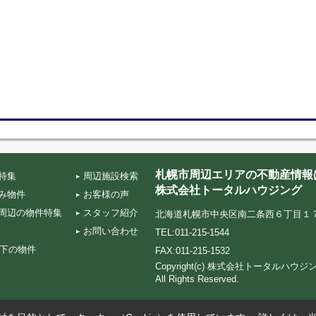
札幌市周辺エリアの不動産情報
特集
周辺施設検索
株式会社トータルハウジング
み物件
お客様の声
周辺の物件特集
スタッフ紹介
北海道札幌市中央区南二条西６丁目１７‐５ TA
お問い合わせ
TEL:011-215-1544
以下の物件
FAX:011-215-1532
Copyright(c) 株式会社トータルハ
All Rights Reserved.