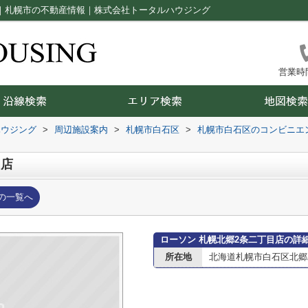
ジ｜札幌市の不動産情報｜株式会社トータルハウジング
営業時間：
ハウジング
>
周辺施設案内
>
札幌市白石区
>
札幌市白石区のコンビニエ
目店
の一覧へ
ローソン 札幌北郷2条二丁目店の詳
所在地
北海道札幌市白石区北郷二