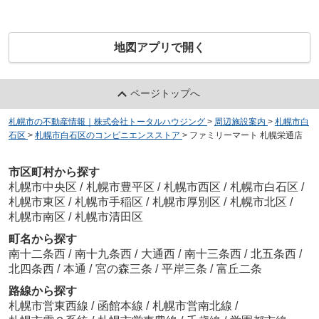
地図アプリで開く
ページトップへ
札幌市の不動産情報｜株式会社トータルハウジング
>
周辺施設案内
>
札幌市白
石区
>
札幌市白石区のコンビニエンスストア
>
ファミリーマート 札幌栄通店
市区町村から探す
札幌市中央区
/
札幌市豊平区
/
札幌市西区
/
札幌市白石区
/
札幌市東区
/
札幌市手稲区
/
札幌市厚別区
/
札幌市北区
/
札幌市南区
/
札幌市清田区
町名から探す
南十二条西
/
南十九条西
/
大通西
/
南十三条西
/
北五条西
/
北四条西
/
本通
/
宮の森三条
/
平岸三条
/
富丘二条
路線から探す
札幌市営東西線
/
函館本線
/
札幌市営南北線
/