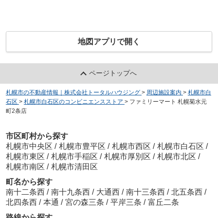
地図アプリで開く
ページトップへ
札幌市の不動産情報｜株式会社トータルハウジング
>
周辺施設案内
>
札幌市白
石区
>
札幌市白石区のコンビニエンスストア
>
ファミリーマート 札幌菊水元
町2条店
市区町村から探す
札幌市中央区
/
札幌市豊平区
/
札幌市西区
/
札幌市白石区
/
札幌市東区
/
札幌市手稲区
/
札幌市厚別区
/
札幌市北区
/
札幌市南区
/
札幌市清田区
町名から探す
南十二条西
/
南十九条西
/
大通西
/
南十三条西
/
北五条西
/
北四条西
/
本通
/
宮の森三条
/
平岸三条
/
富丘二条
路線から探す