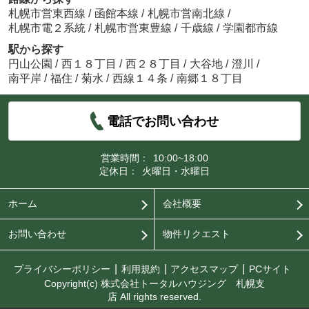
札幌市営東西線
/
函館本線
/
札幌市営南北線
/
札幌市電２系統
/
札幌市営東豊線
/
千歳線
/
学園都市線
駅から探す
円山公園
/
西１８丁目
/
西２８丁目
/
大谷地
/
澄川
/
南平岸
/
福住
/
菊水
/
西線１４条
/
南郷１８丁目
電話でお問い合わせ
営業時間：
10:00~18:00
定休日：
火曜日・水曜日
ホーム
会社概要
お問い合わせ
物件リクエスト
プライバシーポリシー
利用規約
アクセスマップ
PCサイト
Copyright(c) 株式会社トータルハウジング 札幌支
店 All rights reserved.