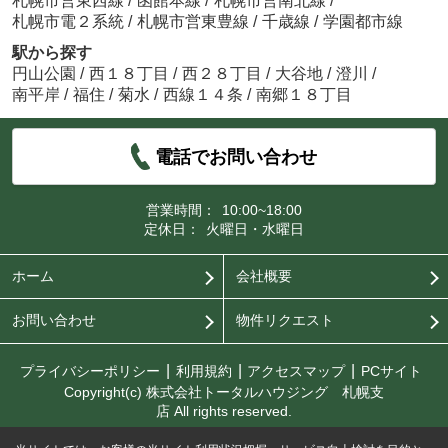
札幌市営東西線
/
函館本線
/
札幌市営南北線
/
札幌市電２系統
/
札幌市営東豊線
/
千歳線
/
学園都市線
駅から探す
円山公園
/
西１８丁目
/
西２８丁目
/
大谷地
/
澄川
/
南平岸
/
福住
/
菊水
/
西線１４条
/
南郷１８丁目
電話でお問い合わせ
営業時間：
10:00~18:00
定休日：
火曜日・水曜日
ホーム
会社概要
お問い合わせ
物件リクエスト
プライバシーポリシー
利用規約
アクセスマップ
PCサイト
Copyright(c) 株式会社トータルハウジング 札幌支
店 All rights reserved.