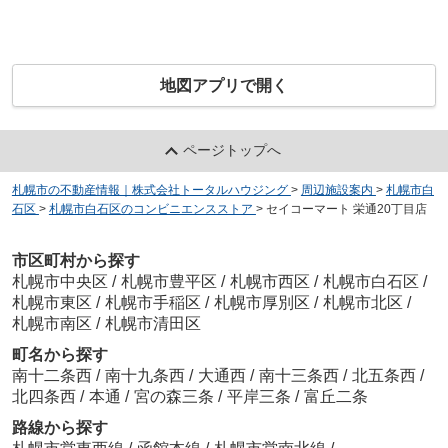
地図アプリで開く
ページトップへ
札幌市の不動産情報｜株式会社トータルハウジング
>
周辺施設案内
>
札幌市白
石区
>
札幌市白石区のコンビニエンスストア
>
セイコーマート 栄通20丁目店
市区町村から探す
札幌市中央区
/
札幌市豊平区
/
札幌市西区
/
札幌市白石区
/
札幌市東区
/
札幌市手稲区
/
札幌市厚別区
/
札幌市北区
/
札幌市南区
/
札幌市清田区
町名から探す
南十二条西
/
南十九条西
/
大通西
/
南十三条西
/
北五条西
/
北四条西
/
本通
/
宮の森三条
/
平岸三条
/
富丘二条
路線から探す