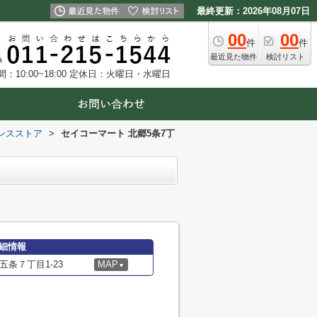
最終更新：2026年08月07日
00
00
件
件
最近見た物件
検討リスト
10:00~18:00
定休日：火曜日・水曜日
ンスストア
>
セイコーマート 北郷5条7丁
詳細情報
条７丁目1-23
MAP
▼