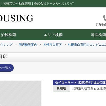
ジ｜札幌市の不動産情報｜株式会社トータルハウジング
営業時間：
ハウジング
>
周辺施設案内
>
札幌市白石区
>
札幌市白石区のコンビニエ
目店
の一覧へ
セイコーマート 北郷5条7丁目店の
所在地
北海道札幌市白石区北郷五