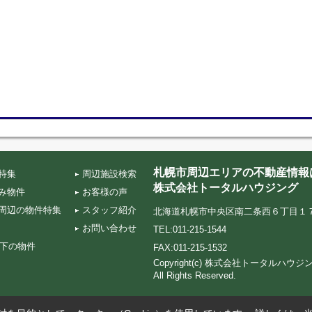
札幌市周辺エリアの不動産情報
特集
周辺施設検索
株式会社トータルハウジング
み物件
お客様の声
周辺の物件特集
スタッフ紹介
北海道札幌市中央区南二条西６丁目１７‐５ TA
お問い合わせ
TEL:011-215-1544
以下の物件
FAX:011-215-1532
Copyright(c) 株式会社トータルハ
All Rights Reserved.