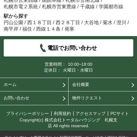
札幌市営東西線
/
函館本線
/
札幌市営南北線
/
札幌市電２系統
/
札幌市営東豊線
/
千歳線
/
学園都市線
駅から探す
円山公園
/
西１８丁目
/
西２８丁目
/
大谷地
/
菊水
/
澄川
/
南平岸
/
福住
/
西線１４条
/
発寒
電話でお問い合わせ
営業時間：
10:00~18:00
定休日：
火曜日・水曜日
ホーム
会社概要
お問い合わせ
物件リクエスト
プライバシーポリシー
利用規約
アクセスマップ
PCサイト
Copyright(c) 株式会社トータルハウジング 札幌支
店 All rights reserved.