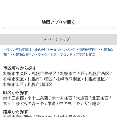
地図アプリで開く
ページトップへ
札幌市の不動産情報｜株式会社トータルハウジング
>
周辺施設案内
>
札幌市白
石区
>
札幌市白石区のドラッグストア
>
フロンティア薬局 鈴蘭店
市区町村から探す
札幌市中央区
/
札幌市豊平区
/
札幌市白石区
/
札幌市西区
/
札幌市東区
/
札幌市手稲区
/
札幌市厚別区
/
札幌市北区
/
札幌市南区
/
札幌市清田区
町名から探す
南十三条西
/
南十二条西
/
南十九条西
/
大通西
/
北五条西
/
富丘二条
/
宮の森三条
/
本通
/
中の島二条
/
大谷地東
路線から探す