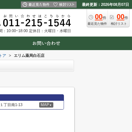
最終更新：2026年08月07日
00
00
件
件
最近見た物件
検討リスト
10:00~18:00
定休日：火曜日・水曜日
トア
>
エリム薬局白石店
丁目南1-13
MAP
▼