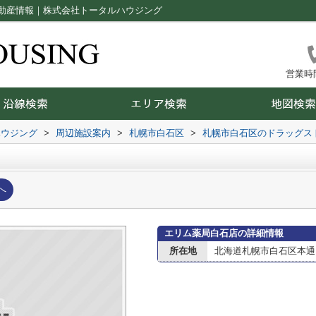
動産情報｜株式会社トータルハウジング
営業時間：
ハウジング
>
周辺施設案内
>
札幌市白石区
>
札幌市白石区のドラッグス
へ
エリム薬局白石店の詳細情報
所在地
北海道札幌市白石区本通１