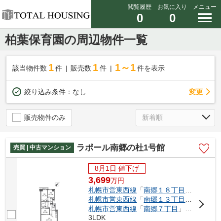
閲覧履歴
お気に入り
メニュー
0
0
柏葉保育園の周辺物件一覧
1
1
1～1
該当物件数
件
販売数
件
件を表示
変更
絞り込み条件：
なし
販売物件のみ
ラポール南郷の杜1号館
売買 | 中古マンション
8月1日 値下げ
3,699
万
円
札幌市営東西線
「
南郷１８丁目
」駅 徒歩7
札幌市営東西線
「
南郷１３丁目
」駅 徒歩9
札幌市営東西線
「
南郷７丁目
」駅 徒歩21分
3LDK