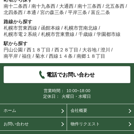
南十二条西
/
南十九条西
/
大通西
/
南十三条西
/
北五条西
/
北四条西
/
本通
/
宮の森三条
/
平岸三条
/
富丘二条
路線から探す
札幌市営東西線
/
函館本線
/
札幌市営南北線
/
札幌市電２系統
/
札幌市営東豊線
/
千歳線
/
学園都市線
駅から探す
円山公園
/
西１８丁目
/
西２８丁目
/
大谷地
/
澄川
/
南平岸
/
福住
/
菊水
/
西線１４条
/
南郷１８丁目
電話でお問い合わせ
営業時間：
10:00~18:00
定休日：
火曜日・水曜日
ホーム
会社概要
お問い合わせ
物件リクエスト