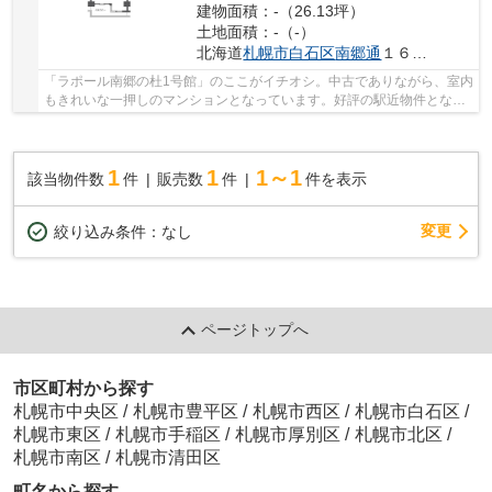
建物面積：-（26.13坪）
土地面積：-（-）
北海道
札幌市白石区
南郷通
１６丁目南1-1
「ラポール南郷の杜1号館」のここがイチオシ。中古でありながら、室内
もきれいな一押しのマンションとなっています。好評の駅近物件となっ
ており、駅より徒歩7分に立地しています。多...
1
1
1～1
該当物件数
件
販売数
件
件を表示
変更
絞り込み条件：
なし
ページトップへ
市区町村から探す
札幌市中央区
/
札幌市豊平区
/
札幌市西区
/
札幌市白石区
/
札幌市東区
/
札幌市手稲区
/
札幌市厚別区
/
札幌市北区
/
札幌市南区
/
札幌市清田区
町名から探す