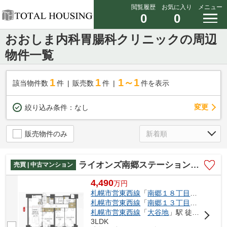
閲覧履歴
お気に入り
メニュー
0
0
おおしま内科胃腸科クリニックの周辺
物件一覧
1
1
1～1
該当物件数
件
販売数
件
件を表示
変更
絞り込み条件：
なし
販売物件のみ
ライオンズ南郷ステーションマークス イースト棟
売買 | 中古マンション
4,490
万
円
札幌市営東西線
「
南郷１８丁目
」駅 徒歩2
札幌市営東西線
「
南郷１３丁目
」駅 徒歩1
札幌市営東西線
「
大谷地
」駅 徒歩23分
3LDK