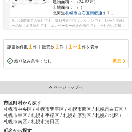
建物面積：-（24.63坪）
土地面積：-（-）
北海道
札幌市白石区
南郷通
１７丁目北8-32
地上15階建ての物件です。築18年の中古マンションです。駅から徒歩2
分の所にある物件です。エレベーター付きの物件です。当社がお客様の
不動産購入をしっかりとサポート致します。当社...
1
1
1～1
該当物件数
件
販売数
件
件を表示
変更
絞り込み条件：
なし
ページトップへ
市区町村から探す
札幌市中央区
/
札幌市豊平区
/
札幌市西区
/
札幌市白石区
/
札幌市東区
/
札幌市手稲区
/
札幌市厚別区
/
札幌市北区
/
札幌市南区
/
札幌市清田区
町名から探す