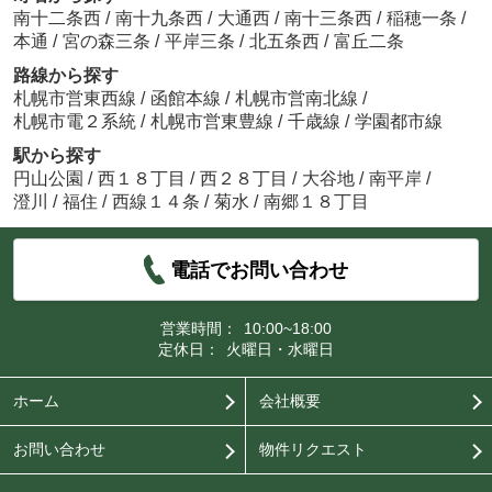
南十二条西
/
南十九条西
/
大通西
/
南十三条西
/
稲穂一条
/
本通
/
宮の森三条
/
平岸三条
/
北五条西
/
富丘二条
路線から探す
札幌市営東西線
/
函館本線
/
札幌市営南北線
/
札幌市電２系統
/
札幌市営東豊線
/
千歳線
/
学園都市線
駅から探す
円山公園
/
西１８丁目
/
西２８丁目
/
大谷地
/
南平岸
/
澄川
/
福住
/
西線１４条
/
菊水
/
南郷１８丁目
電話でお問い合わせ
営業時間：
10:00~18:00
定休日：
火曜日・水曜日
ホーム
会社概要
お問い合わせ
物件リクエスト