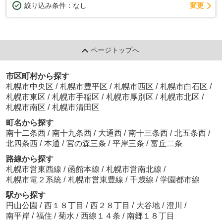
変更
絞り込み条件：
なし
ページトップへ
市区町村から探す
札幌市中央区
/
札幌市豊平区
/
札幌市西区
/
札幌市白石区
/
札幌市東区
/
札幌市手稲区
/
札幌市厚別区
/
札幌市北区
/
札幌市南区
/
札幌市清田区
町名から探す
南十二条西
/
南十九条西
/
大通西
/
南十三条西
/
北五条西
/
北四条西
/
本通
/
宮の森三条
/
平岸三条
/
富丘二条
路線から探す
札幌市営東西線
/
函館本線
/
札幌市営南北線
/
札幌市電２系統
/
札幌市営東豊線
/
千歳線
/
学園都市線
駅から探す
円山公園
/
西１８丁目
/
西２８丁目
/
大谷地
/
澄川
/
南平岸
/
福住
/
菊水
/
西線１４条
/
南郷１８丁目