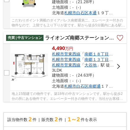
建物面積：-（21.28坪）
土地面積：-（-）
北海道
札幌市白石区
本通
１９丁目南3-1
こだわりポイント満載のダイアパレス南郷通第二。エレベーター付きの
物件なので、上階でも上り下りが楽です。駅から徒歩5分圏内にある駅近
物件です。14階建てのイチオシの物件。不動産...
ライオンズ南郷ステーションマークス イースト棟
売買 | 中古マンション
4,490
万
円
札幌市営東西線
「
南郷１８丁目
」駅 徒歩2
札幌市営東西線
「
南郷１３丁目
」駅 徒歩1
札幌市営東西線
「
大谷地
」駅 徒歩23分
3LDK
建物面積：-（24.63坪）
土地面積：-（-）
北海道
札幌市白石区
南郷通
１７丁目北8-32
地上15階建ての物件です。築18年の中古マンションです。駅から徒歩2
分の所にある物件です。エレベーター付きの物件です。当社がお客様の
不動産購入をしっかりとサポート致します。当社...
2
2
1～2
該当物件数
件
販売数
件
件を表示