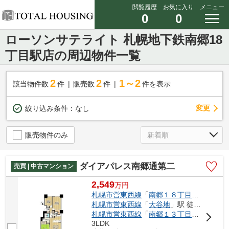
閲覧履歴
お気に入り
メニュー
0
0
ローソンサテライト 札幌地下鉄南郷18
丁目駅店の周辺物件一覧
2
2
1～2
該当物件数
件
販売数
件
件を表示
変更
絞り込み条件：
なし
販売物件のみ
ダイアパレス南郷通第二
売買 | 中古マンション
2,549
万
円
札幌市営東西線
「
南郷１８丁目
」駅 徒歩5
札幌市営東西線
「
大谷地
」駅 徒歩18分
札幌市営東西線
「
南郷１３丁目
」駅 徒歩2
3LDK