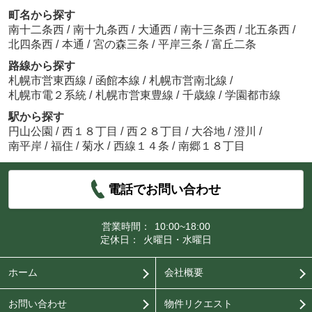
町名から探す
南十二条西
/
南十九条西
/
大通西
/
南十三条西
/
北五条西
/
北四条西
/
本通
/
宮の森三条
/
平岸三条
/
富丘二条
路線から探す
札幌市営東西線
/
函館本線
/
札幌市営南北線
/
札幌市電２系統
/
札幌市営東豊線
/
千歳線
/
学園都市線
駅から探す
円山公園
/
西１８丁目
/
西２８丁目
/
大谷地
/
澄川
/
南平岸
/
福住
/
菊水
/
西線１４条
/
南郷１８丁目
電話でお問い合わせ
営業時間：
10:00~18:00
定休日：
火曜日・水曜日
ホーム
会社概要
お問い合わせ
物件リクエスト