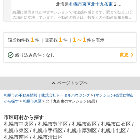
北海道
札幌市東区
北十九条東
２丁目1-12
綺麗に整備された中古マンションで清潔感を感じます。駅まで徒歩11分
の場所に立地しています。不動産の購入は、数多くの不動産情報を取り
扱っている当社にご依頼下さい。お客様のライ...
1
1
1～1
該当物件数
件
販売数
件
件を表示
変更
絞り込み条件：
なし
ページトップへ
札幌市の不動産情報｜株式会社トータルハウジング
>
(マンション(売買))地域
から探す
>
札幌市東区
>
北十九条東のマンション(売買)
市区町村から探す
札幌市中央区
/
札幌市豊平区
/
札幌市西区
/
札幌市白石区
/
札幌市東区
/
札幌市手稲区
/
札幌市厚別区
/
札幌市北区
/
札幌市南区
/
札幌市清田区