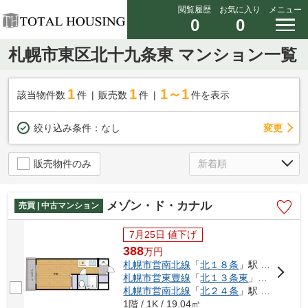
閲覧履歴
お気に入り
メニュー
0
0
札幌市東区北十九条東 マンション一覧
1
1
1～1
該当物件数
件
販売数
件
件を表示
変更
絞り込み条件：
なし
販売物件のみ
メゾン・ド・カナル
売買 | 中古マンション
7月25日 値下げ
388
万
円
札幌市営南北線
「
北１８条
」駅 徒歩11分
札幌市営東豊線
「
北１３条東
」駅 徒歩12分
札幌市営南北線
「
北２４条
」駅 徒歩17分
1階 / 1K / 19.04㎡