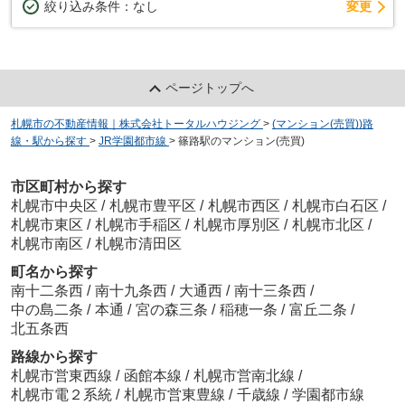
変更
絞り込み条件：
なし
ページトップへ
札幌市の不動産情報｜株式会社トータルハウジング
>
(マンション(売買))路
線・駅から探す
>
JR学園都市線
>
篠路駅のマンション(売買)
市区町村から探す
札幌市中央区
/
札幌市豊平区
/
札幌市西区
/
札幌市白石区
/
札幌市東区
/
札幌市手稲区
/
札幌市厚別区
/
札幌市北区
/
札幌市南区
/
札幌市清田区
町名から探す
南十二条西
/
南十九条西
/
大通西
/
南十三条西
/
中の島二条
/
本通
/
宮の森三条
/
稲穂一条
/
富丘二条
/
北五条西
路線から探す
札幌市営東西線
/
函館本線
/
札幌市営南北線
/
札幌市電２系統
/
札幌市営東豊線
/
千歳線
/
学園都市線