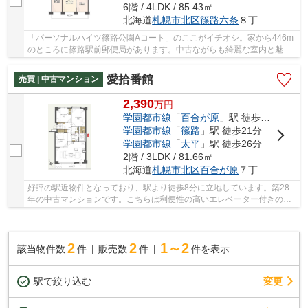
6階 / 4LDK / 85.43㎡
北海道
札幌市北区
篠路六条
８丁目5-1
「パーソナルハイツ篠路公園Aコート」のここがイチオシ。家から446m
のところに篠路駅前郵便局があります。中古ながらも綺麗な室内と魅力
的な住環境のマンションです。エレベーター付き...
愛拾番館
売買 | 中古マンション
2,390
万
円
学園都市線
「
百合が原
」駅 徒歩8分
学園都市線
「
篠路
」駅 徒歩21分
学園都市線
「
太平
」駅 徒歩26分
2階 / 3LDK / 81.66㎡
北海道
札幌市北区
百合が原
７丁目4-12
好評の駅近物件となっており、駅より徒歩8分に立地しています。築28
年の中古マンションです。こちらは利便性の高いエレベーター付きの物
件です。不動産のことで確認したいことがあるな...
2
2
1～2
該当物件数
件
販売数
件
件を表示
駅で絞り込む
変更