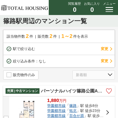
閲覧履歴
お気に入り
メニュー
0
0
篠路駅周辺のマンション一覧
2
2
1～2
該当物件数
件
販売数
件
件を表示
駅で絞り込む
変更
変更
絞り込み条件：
なし
販売物件のみ
パーソナルハイツ篠路公園Aコート
売買 | 中古マンション
1,880
万
円
学園都市線
「
篠路
」駅 徒歩8分
学園都市線
「
拓北
」駅 徒歩23分
学園都市線
「
百合が原
」駅 徒歩32分