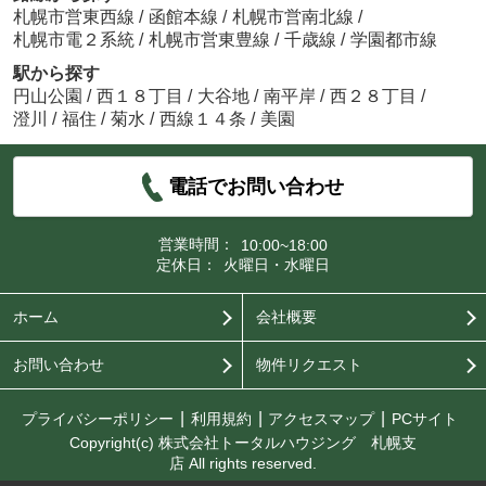
札幌市営東西線
/
函館本線
/
札幌市営南北線
/
札幌市電２系統
/
札幌市営東豊線
/
千歳線
/
学園都市線
駅から探す
円山公園
/
西１８丁目
/
大谷地
/
南平岸
/
西２８丁目
/
澄川
/
福住
/
菊水
/
西線１４条
/
美園
電話でお問い合わせ
営業時間：
10:00~18:00
定休日：
火曜日・水曜日
ホーム
会社概要
お問い合わせ
物件リクエスト
プライバシーポリシー
利用規約
アクセスマップ
PCサイト
Copyright(c) 株式会社トータルハウジング 札幌支
店 All rights reserved.