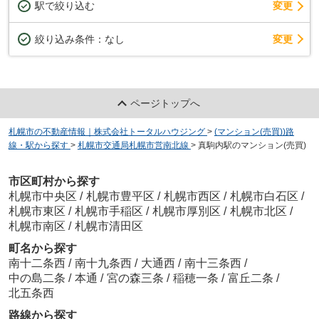
駅で絞り込む
変更
変更
絞り込み条件：
なし
ページトップへ
札幌市の不動産情報｜株式会社トータルハウジング
>
(マンション(売買))路
線・駅から探す
>
札幌市交通局札幌市営南北線
>
真駒内駅のマンション(売買)
市区町村から探す
札幌市中央区
/
札幌市豊平区
/
札幌市西区
/
札幌市白石区
/
札幌市東区
/
札幌市手稲区
/
札幌市厚別区
/
札幌市北区
/
札幌市南区
/
札幌市清田区
町名から探す
南十二条西
/
南十九条西
/
大通西
/
南十三条西
/
中の島二条
/
本通
/
宮の森三条
/
稲穂一条
/
富丘二条
/
北五条西
路線から探す