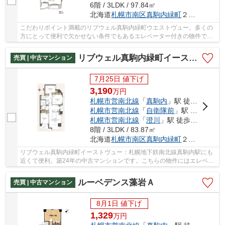
6階 / 3LDK / 97.84㎡
北海道
札幌市南区
真駒内緑町
２丁目14-2
こだわりポイント満載のリブウェル真駒内緑町ウエストヴュー。多くの
方にとって便利で欠かせない条件でもあるエレベーター付きの物件で
す。物件から駅まで徒歩7分です。多くの方に好評...
リブウェル真駒内緑町イーストヴュー
売買 | 中古マンション
7月25日 値下げ
3,190
万
円
札幌市営南北線
「
真駒内
」駅 徒歩6分
札幌市営南北線
「
自衛隊前
」駅 徒歩29分
札幌市営南北線
「
澄川
」駅 徒歩44分
8階 / 3LDK / 83.87㎡
北海道
札幌市南区
真駒内緑町
２丁目14-1
リブウェル真駒内緑町イーストヴュー：札幌地下鉄南北線真駒内駅にも
近くて便利。築24年の中古マンションです。こちらの物件にはエレベー
ターが付いています。駅から物件まで徒歩6分で...
ルーベデンス藻岩Ａ
売買 | 中古マンション
8月1日 値下げ
1,329
万
円