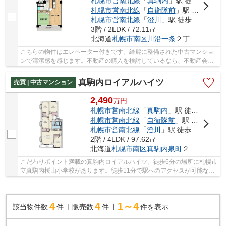
札幌市営南北線
「
真駒内
」駅 徒歩38分車6分
札幌市営南北線
「
自衛隊前
」駅 徒歩43分
札幌市営南北線
「
澄川
」駅 徒歩50分
3階 / 2LDK / 72.11㎡
北海道
札幌市南区
川沿一条
２丁目1819番地119
こちらの物件はエレベーター付きです。綺麗に整備された中古マンショ
ンで清潔感を感じます。不動産の購入を検討しているなら、不動産会社
をしっかりと選んで下さい。信頼と実績のある...
真駒内ロイアルハイツ
売買 | 中古マンション
2,490
万
円
札幌市営南北線
「
真駒内
」駅 徒歩11分
札幌市営南北線
「
自衛隊前
」駅 徒歩34分
札幌市営南北線
「
澄川
」駅 徒歩49分
2階 / 4LDK / 97.62㎡
北海道
札幌市南区
真駒内泉町
２丁目1-10
こだわりポイント満載の真駒内ロイアルハイツ。徒歩6分の場所に札幌市
立真駒内桜山小学校があります。徒歩11分で駅へのアクセスが可能な物
件です。御身体の不自由な方でも安心のエレベ...
4
4
1～4
該当物件数
件
販売数
件
件を表示