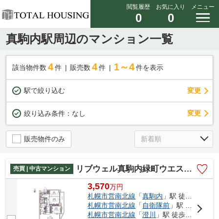
閲覧履歴
お気に入り
メニュー
0
0
真駒内駅周辺のマンション一覧
4
4
1～4
該当物件数
件
販売数
件
件を表示
駅で絞り込む
変更
変更
絞り込み条件：
なし
販売物件のみ
リブウェル真駒内緑町ウエストヴュー
売買 | 中古マンション
3,570
万
円
札幌市営南北線
「
真駒内
」駅 徒歩7分
札幌市営南北線
「
自衛隊前
」駅 徒歩29分
札幌市営南北線
「
澄川
」駅 徒歩45分