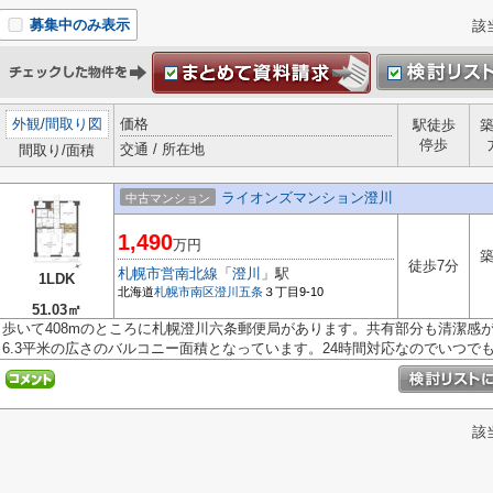
募集中のみ表示
該
外観
/
間取り図
価格
駅徒歩
停歩
交通 / 所在地
間取り/面積
ライオンズマンション澄川
中古マンション
1,490
万円
築
徒歩7分
札幌市営南北線
「
澄川
」駅
1LDK
北海道
札幌市南区
澄川五条
３丁目9-10
51.03㎡
歩いて408mのところに札幌澄川六条郵便局があります。共有部分も清潔感
6.3平米の広さのバルコニー面積となっています。24時間対応なのでいつでもゴ
該