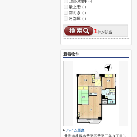
1階の物件
(-)
最上階
(-)
南向き
(-)
角部屋
(-)
1
件が該当
新着物件
ハイム亜庭
北海道札幌市豊平区豊平三条８丁目1-