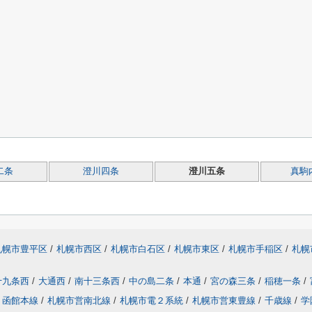
二条
澄川四条
澄川五条
真駒
札幌市豊平区
/
札幌市西区
/
札幌市白石区
/
札幌市東区
/
札幌市手稲区
/
札幌
十九条西
/
大通西
/
南十三条西
/
中の島二条
/
本通
/
宮の森三条
/
稲穂一条
/
函館本線
/
札幌市営南北線
/
札幌市電２系統
/
札幌市営東豊線
/
千歳線
/
学