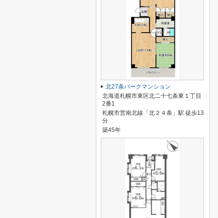
北27条パークマンション
北海道札幌市東区北二十七条東１丁目
2番1
札幌市営南北線「北２４条」駅 徒歩13
分
築45年