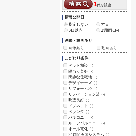
1
件が該当
情報公開日
指定しない
本日
3日以内
1週間以内
画像・動画あり
画像あり
動画あり
こだわり条件
ペット相談
(-)
陽当り良好
(-)
閑静な住宅地
(-)
デザイナーズ
(-)
リフォーム済
(-)
リノベーション済
(-)
眺望良好
(-)
メゾネット
(-)
ベランダ
(-)
バルコニー
(-)
ルーフバルコニー
(-)
オール電化
(-)
24時間換気システム
(-)