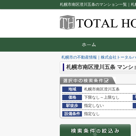
札幌市南区澄川五条のマンション一覧｜札
札幌市の不動産情報｜株式会社トータル
札幌市南区澄川五条 マンシ
地域
札幌市南区澄川五条
価格
下限なし～上限なし
駅徒歩
指定しない
設備条件
指定なし