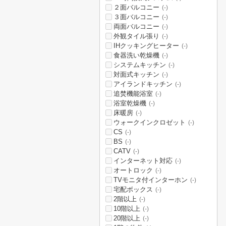
２面バルコニー
(-)
３面バルコニー
(-)
両面バルコニー
(-)
外観タイル張り
(-)
IHクッキングヒーター
(-)
食器洗い乾燥機
(-)
システムキッチン
(-)
対面式キッチン
(-)
アイランドキッチン
(-)
追焚機能浴室
(-)
浴室乾燥機
(-)
床暖房
(-)
ウォークインクロゼット
(-)
CS
(-)
BS
(-)
CATV
(-)
インターネット対応
(-)
オートロック
(-)
TVモニタ付インターホン
(-)
宅配ボックス
(-)
2階以上
(-)
10階以上
(-)
20階以上
(-)