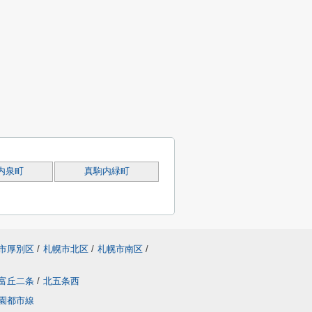
内泉町
真駒内緑町
市厚別区
/
札幌市北区
/
札幌市南区
/
富丘二条
/
北五条西
園都市線