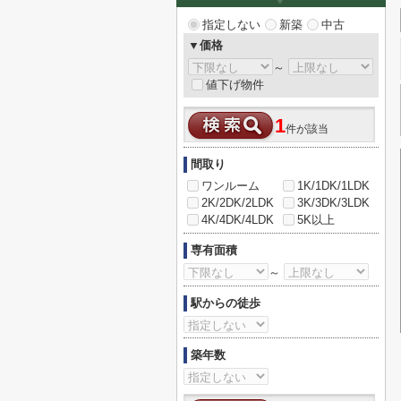
指定しない
新築
中古
▼価格
～
値下げ物件
1
件が該当
間取り
ワンルーム
1K/1DK/1LDK
2K/2DK/2LDK
3K/3DK/3LDK
4K/4DK/4LDK
5K以上
専有面積
～
駅からの徒歩
築年数