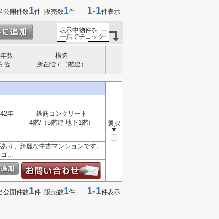
1
1
1-1
当公開件数
件 販売数
件
件表示
表示中物件を
一括でチェック
築年数
構造
方位
所在階 / （階建）
42年
鉄筋コンクリート
-
4階/（5階建 地下1階）
選択
▼
があり、綺麗な中古マンションです。
...
1
1
1-1
当公開件数
件 販売数
件
件表示