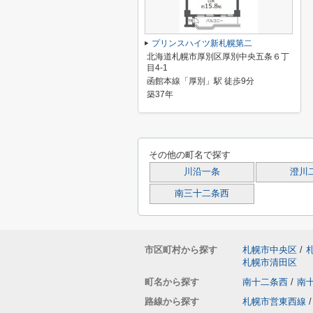
プリンスハイツ新札幌第二
北海道札幌市厚別区厚別中央五条６丁
目4-1
函館本線「厚別」駅 徒歩9分
築37年
その他の町名で探す
川沿一条
澄川
南三十二条西
市区町村から探す
札幌市中央区
/
札幌市清田区
町名から探す
南十二条西
/
南
路線から探す
札幌市営東西線
/