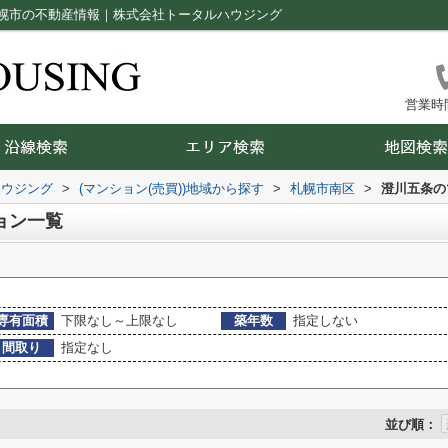
幌市の不動産情報｜株式会社トータルハウジング
営業時間：
ハウジング
>
(マンション(売買))地域から探す
>
札幌市南区
>
澄川五条の
ョン一覧
専有面積
下限なし～上限なし
築年数
指定しない
間取り
指定なし
並び順：