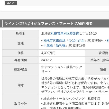
コメント
ライオンズひばりが丘フォレストフォート
の物件概要
所在地
北海道
札幌市厚別区
厚別南
１丁目14-10
札幌市営東西線
「
ひばりが丘
」駅 徒歩5分
交通
千歳線
「
新札幌
」駅 徒歩19分
価格
4,390万円
管理費
専有面積
84.18㎡
築年月（築
中古マンション / 鉄筋コンク
種別/構造
階建
リート
徒歩6分の場所に札幌市立共栄小学校があります
徒歩5分の場所に駅があれば便利ですね。中古
備考
マンションとなっています。札幌市厚別区の不
せ下さい。当社のスタッフがしっかりとサポー
株式会社トータルハウジング 札幌支店
北海道札幌市中央区南二条西６丁目１７‐５ TAIYO B
取扱会社
国土交通大臣 (3) 第8699号