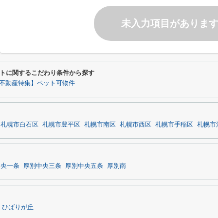
未入力項目がありま
トに関するこだわり条件から探す
不動産特集】ペット可物件
札幌市白石区
札幌市豊平区
札幌市南区
札幌市西区
札幌市手稲区
札幌市
中央一条
厚別中央三条
厚別中央五条
厚別南
ひばりが丘