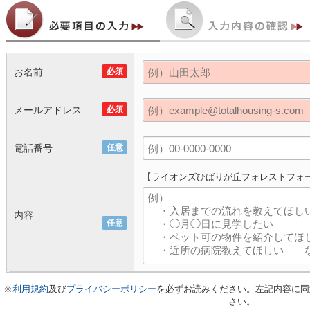
お名前
必須
メールアドレス
必須
電話番号
任意
【ライオンズひばりが丘フォレストフォ
内容
任意
※
利用規約
及び
プライバシーポリシー
を必ずお読みください。左記内容に同
さい。