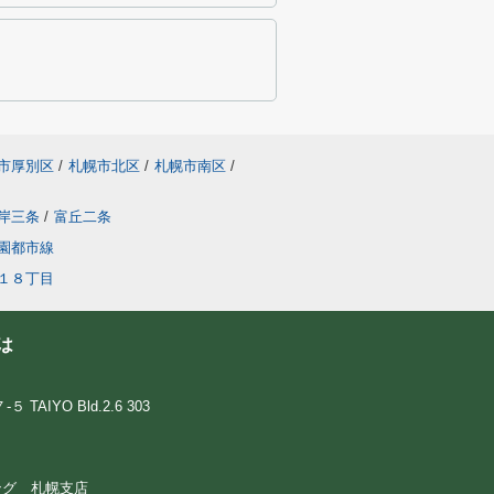
市厚別区
/
札幌市北区
/
札幌市南区
/
岸三条
/
富丘二条
園都市線
１８丁目
は
IYO Bld.2.6 303
ウジング 札幌支店