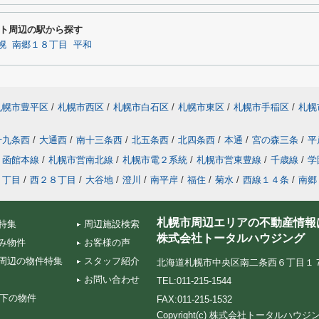
ト周辺の駅から探す
幌
南郷１８丁目
平和
札幌市豊平区
/
札幌市西区
/
札幌市白石区
/
札幌市東区
/
札幌市手稲区
/
札幌
十九条西
/
大通西
/
南十三条西
/
北五条西
/
北四条西
/
本通
/
宮の森三条
/
平
函館本線
/
札幌市営南北線
/
札幌市電２系統
/
札幌市営東豊線
/
千歳線
/
学
８丁目
/
西２８丁目
/
大谷地
/
澄川
/
南平岸
/
福住
/
菊水
/
西線１４条
/
南郷
札幌市周辺エリアの不動産情報
特集
周辺施設検索
株式会社トータルハウジング
み物件
お客様の声
周辺の物件特集
スタッフ紹介
北海道札幌市中央区南二条西６丁目１７‐５ TA
お問い合わせ
TEL:011-215-1544
以下の物件
FAX:011-215-1532
Copyright(c) 株式会社トータルハ