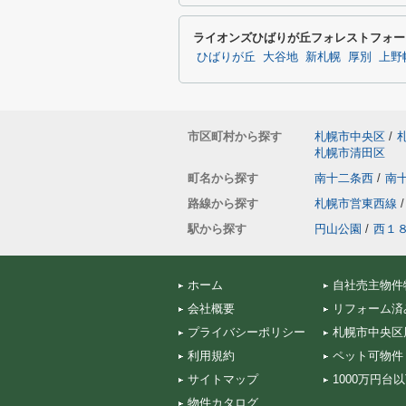
ライオンズひばりが丘フォレストフォー
ひばりが丘
大谷地
新札幌
厚別
上野
市区町村から探す
札幌市中央区
/
札幌市清田区
町名から探す
南十二条西
/
南
路線から探す
札幌市営東西線
/
駅から探す
円山公園
/
西１
ホーム
自社売主物件
会社概要
リフォーム済
プライバシーポリシー
札幌市中央区
利用規約
ペット可物件
サイトマップ
1000万円台
物件カタログ