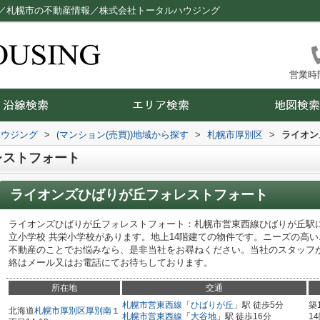
／札幌市の不動産情報／株式会社トータルハウジング
営業時間：
ハウジング
>
(マンション(売買))地域から探す
>
札幌市厚別区
>
ライオン
レストフォート
ライオンズひばりが丘フォレストフォート
ライオンズひばりが丘フォレストフォート：札幌市営東西線ひばりが丘駅
立小学校 共栄小学校があります。地上14階建ての物件です。ニーズの高
不動産のことでお悩みなら、是非当社をお尋ねください。当社のスタッフ
絡はメール又はお電話にてお待ちしております。
所在地
交通
札幌市営東西線
「
ひばりが丘
」駅 徒歩5分
築
北海道
札幌市厚別区
厚別南
１
札幌市営東西線
「
大谷地
」駅 徒歩16分
1