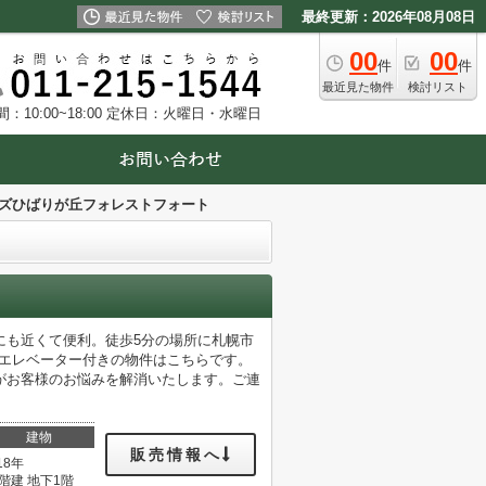
最終更新：2026年08月08日
00
00
件
件
最近見た物件
検討リスト
10:00~18:00
定休日：火曜日・水曜日
ズひばりが丘フォレストフォート
にも近くて便利。徒歩5分の場所に札幌市
いエレベーター付きの物件はこちらです。
がお客様のお悩みを解消いたします。ご連
建物
販売情報へ
18年
4階建 地下1階