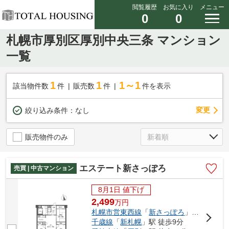
閲覧履歴
お気に入り
メニュー
0
0
札幌市厚別区厚別中央三条 マンション
一覧
1
1
1～1
該当物件数
件
販売数
件
件を表示
変更
絞り込み条件：
なし
販売物件のみ
エステート新さっぽろ
売買 | 中古マンション
8月1日 値下げ
2,499
万
円
札幌市営東西線
「
新さっぽろ
」駅 徒歩5分
千歳線
「
新札幌
」駅 徒歩9分