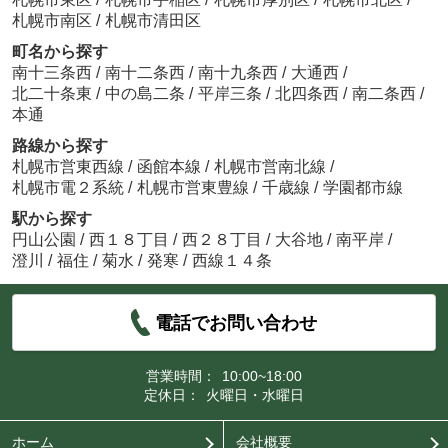
札幌市南区
/
札幌市清田区
町名から探す
南十三条西
/
南十二条西
/
南十九条西
/
大通西
/
北二十条東
/
中の島二条
/
平岸三条
/
北四条西
/
南二条西
/
本通
路線から探す
札幌市営東西線
/
函館本線
/
札幌市営南北線
/
札幌市電２系統
/
札幌市営東豊線
/
千歳線
/
学園都市線
駅から探す
円山公園
/
西１８丁目
/
西２８丁目
/
大谷地
/
南平岸
/
澄川
/
福住
/
菊水
/
発寒
/
西線１４条
電話でお問い合わせ
営業時間：
10:00~18:00
定休日：
火曜日・水曜日
ホーム
会社概要