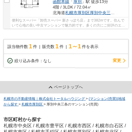
函館本線
「
厚別
」駅 徒歩13分
4階 / 3LDK / 72.04㎡
北海道
札幌市厚別区
厚別中央三条
６丁目2-
便利なスーパー「卸売スーパー 新さっぽろ店」まで382mです。住んで
いて心地の良い中古マンションで魅力的です。多くの方にご好評のエレ
ベーター付き物件はこちらです。駅徒歩5分とい...
1
1
1～1
該当物件数
件
販売数
件
件を表示
変更
絞り込み条件：
なし
ページトップへ
札幌市の不動産情報｜株式会社トータルハウジング
>
(マンション(売買))地域
から探す
>
札幌市厚別区
>
厚別中央三条のマンション(売買)
市区町村から探す
札幌市中央区
/
札幌市豊平区
/
札幌市西区
/
札幌市白石区
/
札幌市東区
/
札幌市手稲区
/
札幌市厚別区
/
札幌市北区
/