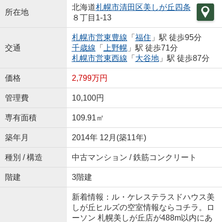
北海道
札幌市清田区
美しが丘四条
所在地
８丁目1-13
札幌市営東豊線
「
福住
」駅 徒歩95分
交通
千歳線
「
上野幌
」駅 徒歩71分
札幌市営東西線
「
大谷地
」駅 徒歩87分
価格
2,799万円
管理費
10,100円
専有面積
109.91㎡
築年月
2014年 12月(築11年)
種別 / 構造
中古マンション / 鉄筋コンクリート
階建
3階建
新着情報：ル・ケレステラスドハウス美
しが丘ヒルズの空室情報ならコチラ。ロ
ーソン 札幌美しが丘店が488m以内にあ