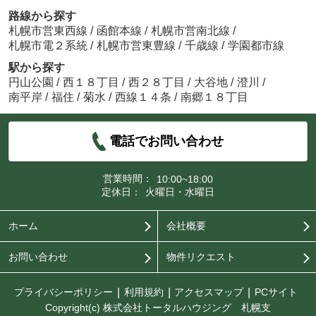
路線から探す
札幌市営東西線
/
函館本線
/
札幌市営南北線
/
札幌市電２系統
/
札幌市営東豊線
/
千歳線
/
学園都市線
駅から探す
円山公園
/
西１８丁目
/
西２８丁目
/
大谷地
/
澄川
/
南平岸
/
福住
/
菊水
/
西線１４条
/
南郷１８丁目
電話でお問い合わせ
営業時間：
10:00~18:00
定休日：
火曜日・水曜日
ホーム
会社概要
お問い合わせ
物件リクエスト
プライバシーポリシー
利用規約
アクセスマップ
PCサイト
Copyright(c) 株式会社トータルハウジング 札幌支