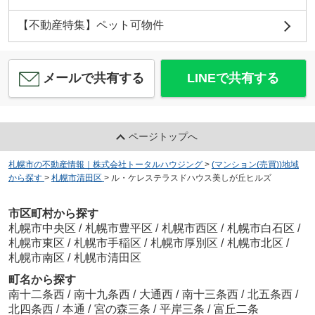
【不動産特集】ペット可物件
メールで共有する
LINEで共有する
ページトップへ
札幌市の不動産情報｜株式会社トータルハウジング
>
(マンション(売買))地域
から探す
>
札幌市清田区
>
ル・ケレステラスドハウス美しが丘ヒルズ
市区町村から探す
札幌市中央区
/
札幌市豊平区
/
札幌市西区
/
札幌市白石区
/
札幌市東区
/
札幌市手稲区
/
札幌市厚別区
/
札幌市北区
/
札幌市南区
/
札幌市清田区
町名から探す
南十二条西
/
南十九条西
/
大通西
/
南十三条西
/
北五条西
/
北四条西
/
本通
/
宮の森三条
/
平岸三条
/
富丘二条