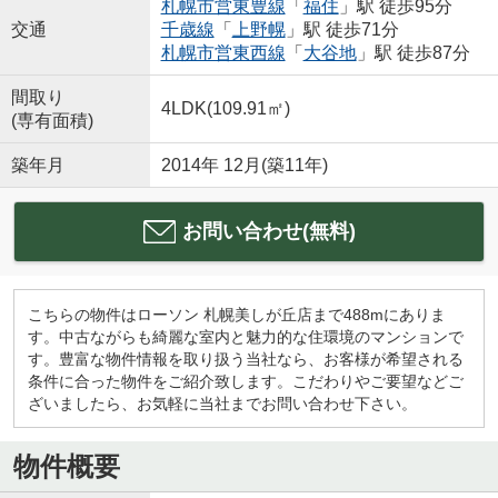
札幌市営東豊線
「
福住
」駅 徒歩95分
交通
千歳線
「
上野幌
」駅 徒歩71分
札幌市営東西線
「
大谷地
」駅 徒歩87分
間取り
4LDK(109.91㎡)
(専有面積)
築年月
2014年 12月(築11年)
お問い合わせ(無料)
こちらの物件はローソン 札幌美しが丘店まで488mにありま
す。中古ながらも綺麗な室内と魅力的な住環境のマンションで
す。豊富な物件情報を取り扱う当社なら、お客様が希望される
条件に合った物件をご紹介致します。こだわりやご要望などご
ざいましたら、お気軽に当社までお問い合わせ下さい。
物件概要