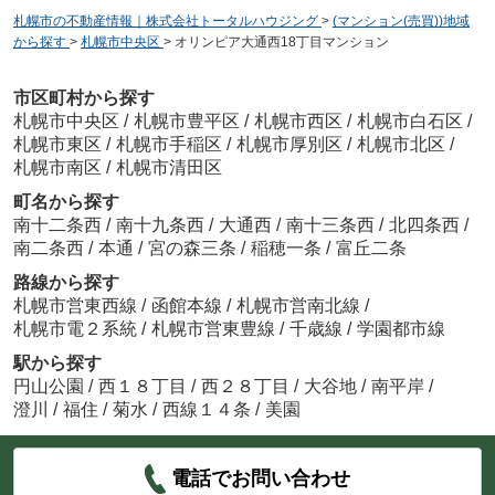
札幌市の不動産情報｜株式会社トータルハウジング
>
(マンション(売買))地域
から探す
>
札幌市中央区
>
オリンピア大通西18丁目マンション
市区町村から探す
札幌市中央区
/
札幌市豊平区
/
札幌市西区
/
札幌市白石区
/
札幌市東区
/
札幌市手稲区
/
札幌市厚別区
/
札幌市北区
/
札幌市南区
/
札幌市清田区
町名から探す
南十二条西
/
南十九条西
/
大通西
/
南十三条西
/
北四条西
/
南二条西
/
本通
/
宮の森三条
/
稲穂一条
/
富丘二条
路線から探す
札幌市営東西線
/
函館本線
/
札幌市営南北線
/
札幌市電２系統
/
札幌市営東豊線
/
千歳線
/
学園都市線
駅から探す
円山公園
/
西１８丁目
/
西２８丁目
/
大谷地
/
南平岸
/
澄川
/
福住
/
菊水
/
西線１４条
/
美園
電話でお問い合わせ