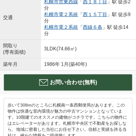
札幌市営東西線
「
西１８丁目
」駅 徒歩2
分
札幌市電２系統
「
西１５丁目
」駅 徒歩9
交通
分
札幌市電２系統
「
西線６条
」駅 徒歩14
分
間取り
3LDK(74.66㎡)
(専有面積)
築年月
1986年 1月(築40年)
お問い合わせ(無料)
歩いて308mのところに札幌南一条西郵便局があります。この
物件は快適な室内環境が魅力の中古マンションとなっていま
す。10階建てのオススメの建物がコチラです。こちらの物件に
はエレベーターがあります。札幌市中央区で不動産をお探しな
ら、地域に密着した当社にお任せ下さい。信頼と実績を誇る当
社は、確かな情報をご提供致します。