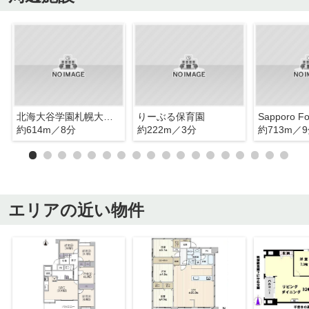
北海大谷学園札幌大谷第二幼稚園
りーぶる保育園
約614m／8分
約222m／3分
約713m／
エリアの近い物件