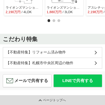
ライオンズマンション山鼻公園
ライオンズマンション山鼻第三
アスレチッ
2,190
万
円
/ 4LDK
1,880
万
円
/ 3LDK
2,198
万
円
こだわり特集
【不動産特集】リフォーム済み物件
【不動産特集】札幌市中央区周辺の物件
メールで共有する
LINEで共有する
ページトップへ