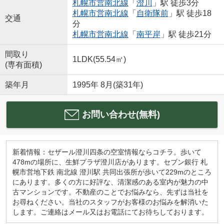
札幌市営南北線
「
澄川
」駅 徒歩3分
札幌市営南北線
「
自衛隊前
」駅 徒歩18
交通
分
札幌市営南北線
「
南平岸
」駅 徒歩21分
間取り
1LDK(55.54㎡)
(専有面積)
築年月
1995年 8月(築31年)
お問い合わせ(無料)
新着情報：セザール澄川四条の空室情報ならコチラ。歩いて
478mの場所に、生鮮プラザ澄川店があります。セブン銀行 札
幌市営地下鉄 南北線 澄川駅 共同出張所が歩いて229mのところ
にあります。多くの方に好評な、清潔感のある室内が魅力の中
古マンションです。不動産のことでお悩みなら、先ずは当社を
お尋ねください。当社のスタッフがお客様のお悩みを解消いた
します。ご連絡はメール又はお電話にてお待ちしております。