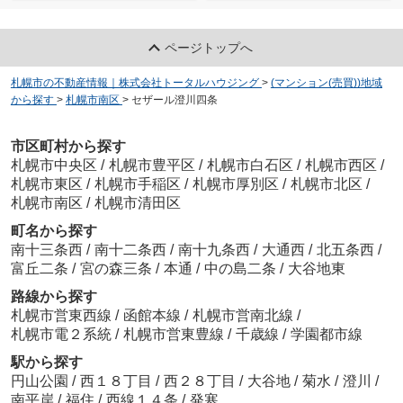
ページトップへ
札幌市の不動産情報｜株式会社トータルハウジング
>
(マンション(売買))地域
から探す
>
札幌市南区
>
セザール澄川四条
市区町村から探す
札幌市中央区
/
札幌市豊平区
/
札幌市白石区
/
札幌市西区
/
札幌市東区
/
札幌市手稲区
/
札幌市厚別区
/
札幌市北区
/
札幌市南区
/
札幌市清田区
町名から探す
南十三条西
/
南十二条西
/
南十九条西
/
大通西
/
北五条西
/
富丘二条
/
宮の森三条
/
本通
/
中の島二条
/
大谷地東
路線から探す
札幌市営東西線
/
函館本線
/
札幌市営南北線
/
札幌市電２系統
/
札幌市営東豊線
/
千歳線
/
学園都市線
駅から探す
円山公園
/
西１８丁目
/
西２８丁目
/
大谷地
/
菊水
/
澄川
/
南平岸
/
福住
/
西線１４条
/
発寒