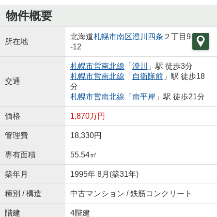
物件概要
北海道
札幌市南区
澄川四条
２丁目9
所在地
-12
札幌市営南北線
「
澄川
」駅 徒歩3分
札幌市営南北線
「
自衛隊前
」駅 徒歩18
交通
分
札幌市営南北線
「
南平岸
」駅 徒歩21分
価格
1,870万円
管理費
18,330円
専有面積
55.54㎡
築年月
1995年 8月(築31年)
種別 / 構造
中古マンション / 鉄筋コンクリート
階建
4階建