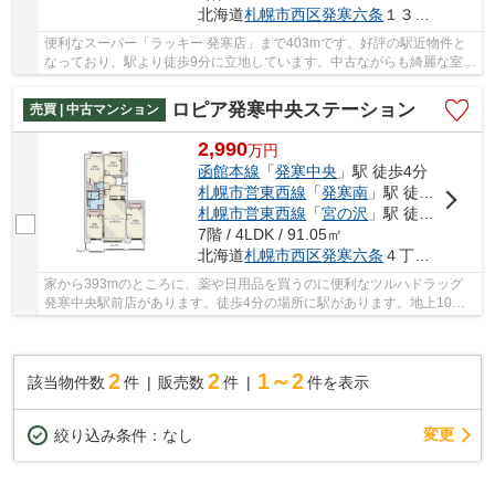
北海道
札幌市西区
発寒六条
１３丁目3-40
便利なスーパー「ラッキー 発寒店」まで403mです。好評の駅近物件と
なっており、駅より徒歩9分に立地しています。中古ながらも綺麗な室内
と魅力的な住環境のマンションです。御身体の...
ロピア発寒中央ステーション
売買 | 中古マンション
2,990
万
円
函館本線
「
発寒中央
」駅 徒歩4分
札幌市営東西線
「
発寒南
」駅 徒歩16分
札幌市営東西線
「
宮の沢
」駅 徒歩19分
7階 / 4LDK / 91.05㎡
北海道
札幌市西区
発寒六条
４丁目4-7
家から393mのところに、薬や日用品を買うのに便利なツルハドラッグ
発寒中央駅前店があります。徒歩4分の場所に駅があります。地上10階
建てなので、開放感もあります。中古でありなが...
2
2
1～2
該当物件数
件
販売数
件
件を表示
変更
絞り込み条件：
なし