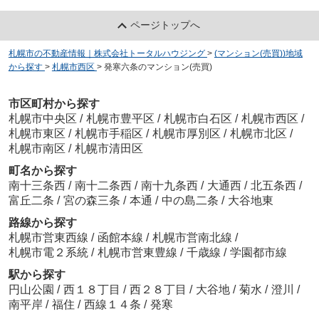
ページトップへ
札幌市の不動産情報｜株式会社トータルハウジング
>
(マンション(売買))地域
から探す
>
札幌市西区
>
発寒六条のマンション(売買)
市区町村から探す
札幌市中央区
/
札幌市豊平区
/
札幌市白石区
/
札幌市西区
/
札幌市東区
/
札幌市手稲区
/
札幌市厚別区
/
札幌市北区
/
札幌市南区
/
札幌市清田区
町名から探す
南十三条西
/
南十二条西
/
南十九条西
/
大通西
/
北五条西
/
富丘二条
/
宮の森三条
/
本通
/
中の島二条
/
大谷地東
路線から探す
札幌市営東西線
/
函館本線
/
札幌市営南北線
/
札幌市電２系統
/
札幌市営東豊線
/
千歳線
/
学園都市線
駅から探す
円山公園
/
西１８丁目
/
西２８丁目
/
大谷地
/
菊水
/
澄川
/
南平岸
/
福住
/
西線１４条
/
発寒