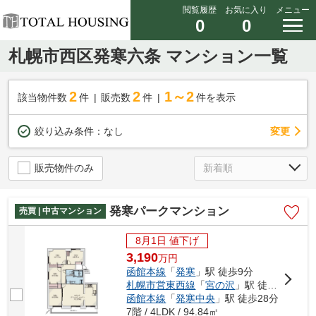
閲覧履歴
お気に入り
メニュー
0
0
札幌市西区発寒六条 マンション一覧
2
2
1～2
該当物件数
件
販売数
件
件を表示
変更
絞り込み条件：
なし
販売物件のみ
発寒パークマンション
売買 | 中古マンション
8月1日 値下げ
3,190
万
円
函館本線
「
発寒
」駅 徒歩9分
札幌市営東西線
「
宮の沢
」駅 徒歩14分
函館本線
「
発寒中央
」駅 徒歩28分
7階 / 4LDK / 94.84㎡