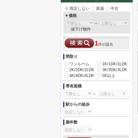
指定しない
新築
中古
▼価格
～
値下げ物件
1
件が該当
間取り
ワンルーム
1K/1DK/1LDK
2K/2DK/2LDK
3K/3DK/3LDK
4K/4DK/4LDK
5K以上
専有面積
～
駅からの徒歩
築年数