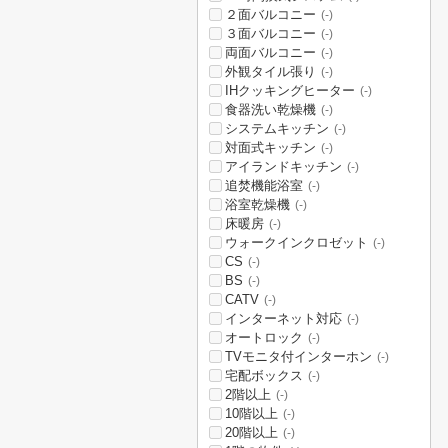
２面バルコニー
(-)
３面バルコニー
(-)
両面バルコニー
(-)
外観タイル張り
(-)
IHクッキングヒーター
(-)
食器洗い乾燥機
(-)
システムキッチン
(-)
対面式キッチン
(-)
アイランドキッチン
(-)
追焚機能浴室
(-)
浴室乾燥機
(-)
床暖房
(-)
ウォークインクロゼット
(-)
CS
(-)
BS
(-)
CATV
(-)
インターネット対応
(-)
オートロック
(-)
TVモニタ付インターホン
(-)
宅配ボックス
(-)
2階以上
(-)
10階以上
(-)
20階以上
(-)