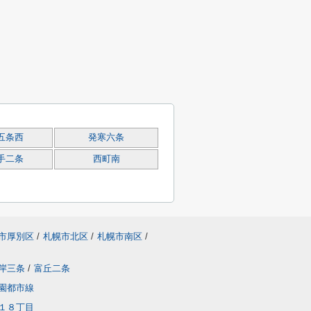
五条西
発寒六条
手二条
西町南
市厚別区
/
札幌市北区
/
札幌市南区
/
岸三条
/
富丘二条
園都市線
１８丁目