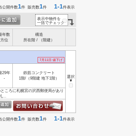
1
1
1-1
当公開件数
件 販売数
件
件表示
表示中物件を
一括でチェック
築年数
構造
方位
所在階 / （階建）
7月11日 値下げ
築29年
鉄筋コンクリート
選択
-
1階/（9階建 地下1階）
▼
のところに札幌宮の沢西郵便局があり
..
1
1
1-1
当公開件数
件 販売数
件
件表示