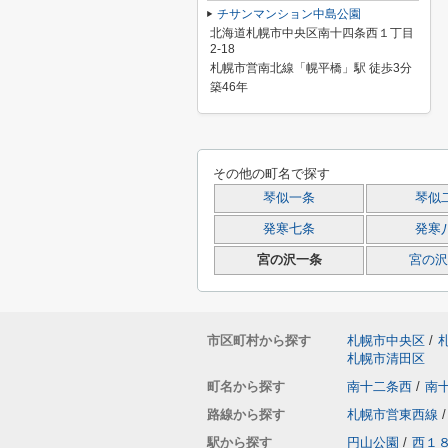
チサンマンション中島公園
北海道札幌市中央区南十四条西１丁目
2-18
札幌市営南北線「幌平橋」駅 徒歩3分
築46年
その他の町名で探す
琴似一条
琴似
発寒七条
発寒
宮の沢一条
宮の沢
市区町村から探す
札幌市中央区
/
札幌市清田区
町名から探す
南十二条西
/
南
路線から探す
札幌市営東西線
/
駅から探す
円山公園
/
西１