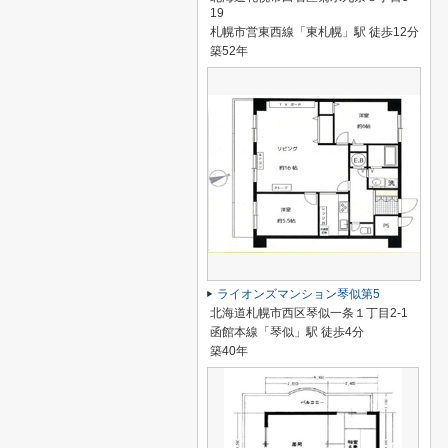
19
札幌市営東西線「東札幌」駅 徒歩12分
築52年
ライオンズマンション琴似第5
北海道札幌市西区琴似一条１丁目2-1
函館本線「琴似」駅 徒歩4分
築40年