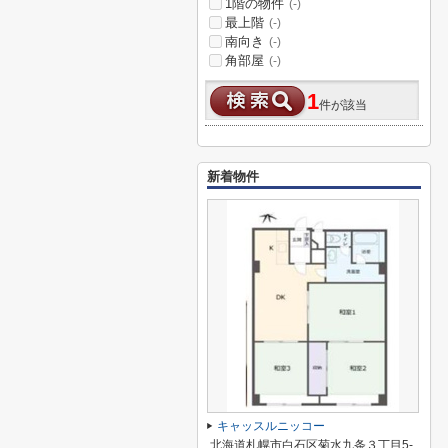
1階の物件
(-)
最上階
(-)
南向き
(-)
角部屋
(-)
1
件が該当
新着物件
キャッスルニッコー
北海道札幌市白石区菊水九条３丁目5-