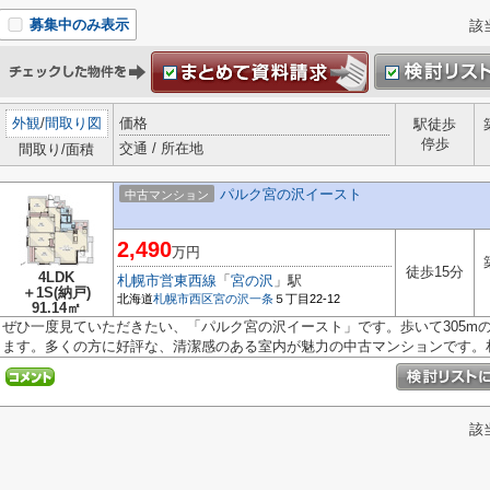
募集中のみ表示
該
外観
/
間取り図
価格
駅徒歩
停歩
交通 / 所在地
間取り/面積
パルク宮の沢イースト
中古マンション
2,490
万円
徒歩15分
4LDK
札幌市営東西線
「
宮の沢
」駅
＋1S(納戸)
北海道
札幌市西区
宮の沢一条
５丁目22-12
91.14㎡
ぜひ一度見ていただきたい、「パルク宮の沢イースト」です。歩いて305m
ます。多くの方に好評な、清潔感のある室内が魅力の中古マンションです。札.
該