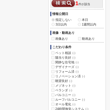
1
件が該当
情報公開日
指定しない
本日
3日以内
1週間以内
画像・動画あり
画像あり
動画あり
こだわり条件
ペット相談
(-)
陽当り良好
(-)
閑静な住宅地
(-)
デザイナーズ
(-)
リフォーム済
(-)
リノベーション済
(-)
眺望良好
(-)
メゾネット
(-)
ベランダ
(-)
バルコニー
(-)
ルーフバルコニー
(-)
オール電化
(-)
24時間換気システム
(-)