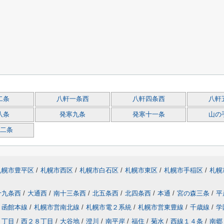
二条
八軒一条西
八軒四条西
八軒
八条
発寒九条
発寒十一条
山の
二条
札幌市豊平区
/
札幌市西区
/
札幌市白石区
/
札幌市東区
/
札幌市手稲区
/
札幌
十九条西
/
大通西
/
南十三条西
/
北五条西
/
北四条西
/
本通
/
宮の森三条
/
平
函館本線
/
札幌市営南北線
/
札幌市電２系統
/
札幌市営東豊線
/
千歳線
/
学
８丁目
/
西２８丁目
/
大谷地
/
澄川
/
南平岸
/
福住
/
菊水
/
西線１４条
/
南郷