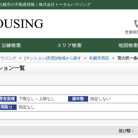
札幌市の不動産情報｜株式会社トータルハウジング
営業時間：
ハウジング
>
(マンション(売買))地域から探す
>
札幌市西区
>
宮の沢一条
ション一覧
専有面積
下限なし～上限なし
築年数
指定しない
間取り
指定なし
並び順：