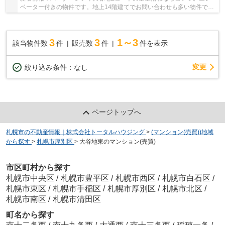
ベーター付きの物件です。地上14階建てでお問い合わせも多い物件で
す。駅まで徒歩11分でアクセス可能です。当社は確...
3
3
1～3
該当物件数
件
販売数
件
件を表示
変更
絞り込み条件：
なし
ページトップへ
札幌市の不動産情報｜株式会社トータルハウジング
>
(マンション(売買))地域
から探す
>
札幌市厚別区
>
大谷地東のマンション(売買)
市区町村から探す
札幌市中央区
/
札幌市豊平区
/
札幌市西区
/
札幌市白石区
/
札幌市東区
/
札幌市手稲区
/
札幌市厚別区
/
札幌市北区
/
札幌市南区
/
札幌市清田区
町名から探す