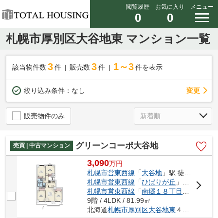
閲覧履歴
お気に入り
メニュー
0
0
札幌市厚別区大谷地東 マンション一覧
3
3
1～3
該当物件数
件
販売数
件
件を表示
変更
絞り込み条件：
なし
販売物件のみ
グリーンコーポ大谷地
売買 | 中古マンション
3,090
万
円
札幌市営東西線
「
大谷地
」駅 徒歩1分
札幌市営東西線
「
ひばりが丘
」駅 徒歩16分
札幌市営東西線
「
南郷１８丁目
」駅 徒歩2
9階 / 4LDK / 81.99㎡
北海道
札幌市厚別区
大谷地東
４丁目1-1