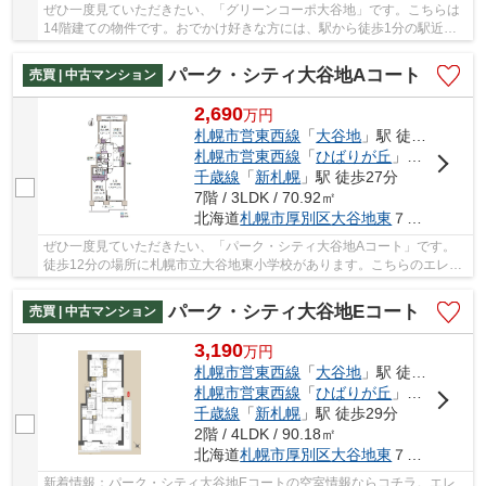
ぜひ一度見ていただきたい、「グリーンコーポ大谷地」です。こちらは
14階建ての物件です。おでかけ好きな方には、駅から徒歩1分の駅近物
件がおすすめです。この物件は快適な室内環境が...
パーク・シティ大谷地Aコート
売買 | 中古マンション
2,690
万
円
札幌市営東西線
「
大谷地
」駅 徒歩8分
札幌市営東西線
「
ひばりが丘
」駅 徒歩13分
千歳線
「
新札幌
」駅 徒歩27分
7階 / 3LDK / 70.92㎡
北海道
札幌市厚別区
大谷地東
７丁目6-1
ぜひ一度見ていただきたい、「パーク・シティ大谷地Aコート」です。
徒歩12分の場所に札幌市立大谷地東小学校があります。こちらのエレベ
ーター付きの物件はいかがでしょうか。地上14階...
パーク・シティ大谷地Eコート
売買 | 中古マンション
3,190
万
円
札幌市営東西線
「
大谷地
」駅 徒歩11分
札幌市営東西線
「
ひばりが丘
」駅 徒歩11分
千歳線
「
新札幌
」駅 徒歩29分
2階 / 4LDK / 90.18㎡
北海道
札幌市厚別区
大谷地東
７丁目6-5
新着情報：パーク・シティ大谷地Eコートの空室情報ならコチラ。エレ