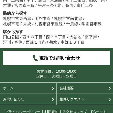
南十二条西
/
南十九条西
/
大通西
/
南十三条西
/
稲穂一条
/
本通
/
宮の森三条
/
平岸三条
/
北五条西
/
富丘二条
路線から探す
札幌市営東西線
/
函館本線
/
札幌市営南北線
/
札幌市電２系統
/
札幌市営東豊線
/
千歳線
/
学園都市線
駅から探す
円山公園
/
西１８丁目
/
西２８丁目
/
大谷地
/
南平岸
/
澄川
/
福住
/
西線１４条
/
菊水
/
南郷１８丁目
電話でお問い合わせ
営業時間：
10:00~18:00
定休日：
火曜日・水曜日
ホーム
会社概要
お問い合わせ
物件リクエスト
プライバシーポリシー
利用規約
アクセスマップ
PCサイト