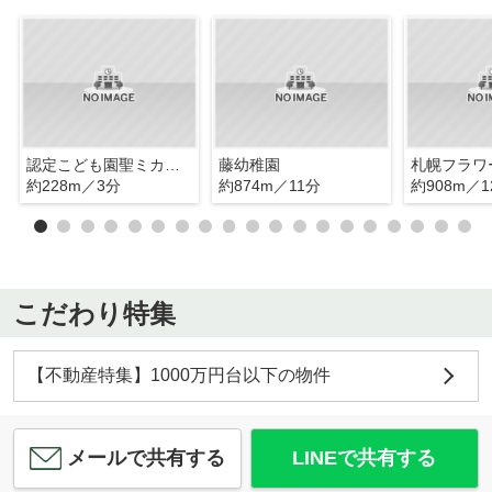
認定こども園聖ミカエル幼稚園
藤幼稚園
札幌フラワ
約228m／3分
約874m／11分
約908m／1
こだわり特集
【不動産特集】1000万円台以下の物件
メールで共有する
LINEで共有する