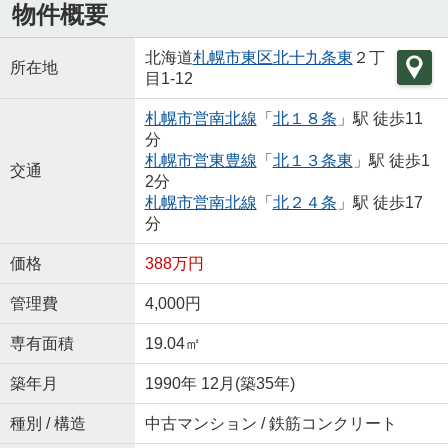
物件概要
北海道
札幌市東区
北十九条東
２丁
所在地
目1-12
札幌市営南北線
「
北１８条
」駅 徒歩11
分
札幌市営東豊線
「
北１３条東
」駅 徒歩1
交通
2分
札幌市営南北線
「
北２４条
」駅 徒歩17
分
価格
388万円
管理費
4,000円
専有面積
19.04㎡
築年月
1990年 12月(築35年)
種別 / 構造
中古マンション / 鉄筋コンクリート