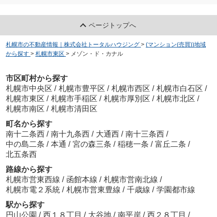
ページトップへ
札幌市の不動産情報｜株式会社トータルハウジング
>
(マンション(売買))地域
から探す
>
札幌市東区
>
メゾン・ド・カナル
市区町村から探す
札幌市中央区
/
札幌市豊平区
/
札幌市西区
/
札幌市白石区
/
札幌市東区
/
札幌市手稲区
/
札幌市厚別区
/
札幌市北区
/
札幌市南区
/
札幌市清田区
町名から探す
南十二条西
/
南十九条西
/
大通西
/
南十三条西
/
中の島二条
/
本通
/
宮の森三条
/
稲穂一条
/
富丘二条
/
北五条西
路線から探す
札幌市営東西線
/
函館本線
/
札幌市営南北線
/
札幌市電２系統
/
札幌市営東豊線
/
千歳線
/
学園都市線
駅から探す
円山公園
/
西１８丁目
/
大谷地
/
南平岸
/
西２８丁目
/