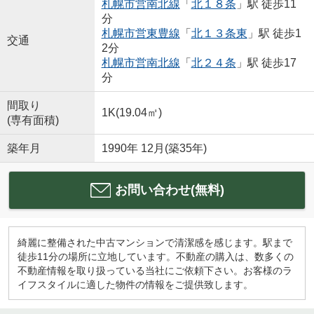
札幌市営南北線
「
北１８条
」駅 徒歩11
分
札幌市営東豊線
「
北１３条東
」駅 徒歩1
交通
2分
札幌市営南北線
「
北２４条
」駅 徒歩17
分
間取り
1K(19.04㎡)
(専有面積)
築年月
1990年 12月(築35年)
お問い合わせ(無料)
綺麗に整備された中古マンションで清潔感を感じます。駅まで
徒歩11分の場所に立地しています。不動産の購入は、数多くの
不動産情報を取り扱っている当社にご依頼下さい。お客様のラ
イフスタイルに適した物件の情報をご提供致します。