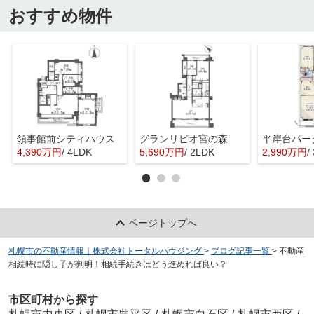
おすすめ物件
領事館前シティハウス
グランリビオ宮の森
4,390万円
/ 4LDK
5,690万円
/ 2LDK
2,990万円
/
ページトップへ
札幌市の不動産情報｜株式会社トータルハウジング
>
ブログ記事一覧
>
不動産
相続時に隠し子が判明！相続手続きはどう進めれば良い？
市区町村から探す