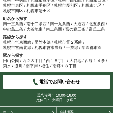
札幌市中央区
/
札幌市豊平区
/
札幌市白石区
/
札幌市西区
/
札幌市東区
/
札幌市手稲区
/
札幌市厚別区
/
札幌市北区
/
札幌市南区
/
札幌市清田区
町名から探す
南十三条西
/
南十二条西
/
南十九条西
/
大通西
/
北五条西
/
中の島二条
/
大谷地東
/
南二条西
/
宮の森三条
/
富丘二条
路線から探す
札幌市営東西線
/
函館本線
/
札幌市電２系統
/
札幌市営南北線
/
札幌市営東豊線
/
千歳線
/
学園都市線
駅から探す
円山公園
/
西２８丁目
/
西１８丁目
/
大谷地
/
西線１４条
/
菊水
/
澄川
/
南平岸
/
福住
/
南郷１８丁目
電話でお問い合わせ
営業時間：
10:00~18:00
定休日：
火曜日・水曜日
ホーム
会社概要