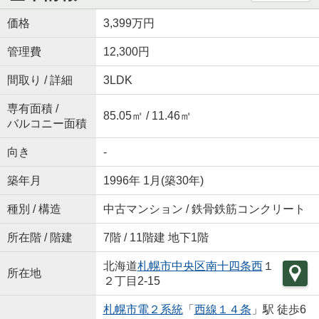
価格
3,399万円
管理費
12,300円
間取り / 詳細
3LDK
専有面積 /
85.05㎡ / 11.46㎡
バルコニー面積
向き
-
築年月
1996年 1月(築30年)
種別 / 構造
中古マンション / 鉄骨鉄筋コンクリート
所在階 / 階建
7階 / 11階建 地下1階
北海道
札幌市中央区
南十四条西
１
所在地
２丁目2-15
札幌市電２系統
「
西線１４条
」駅 徒歩6