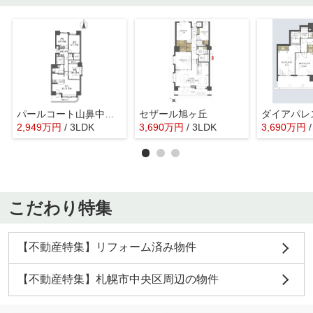
パールコート山鼻中央WEST
セザール旭ヶ丘
ダイアパレ
2,949
万
円
/ 3LDK
3,690
万
円
/ 3LDK
3,690
万
円
こだわり特集
【不動産特集】リフォーム済み物件
【不動産特集】札幌市中央区周辺の物件