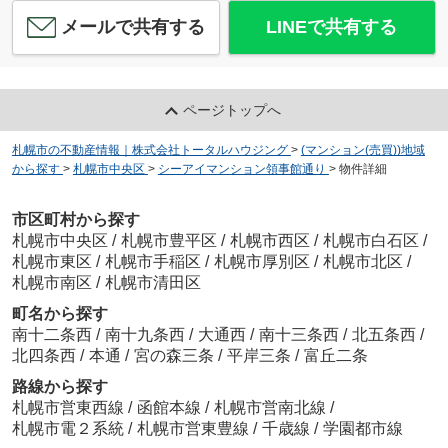
メールで共有する
LINEで共有する
ページトップへ
札幌市の不動産情報｜株式会社トータルハウジング
>
(マンション(売買))地域
から探す
>
札幌市中央区
>
シーアイマンション領事館通り
>
物件詳細
市区町村から探す
札幌市中央区
/
札幌市豊平区
/
札幌市西区
/
札幌市白石区
/
札幌市東区
/
札幌市手稲区
/
札幌市厚別区
/
札幌市北区
/
札幌市南区
/
札幌市清田区
町名から探す
南十二条西
/
南十九条西
/
大通西
/
南十三条西
/
北五条西
/
北四条西
/
本通
/
宮の森三条
/
平岸三条
/
富丘二条
路線から探す
札幌市営東西線
/
函館本線
/
札幌市営南北線
/
札幌市電２系統
/
札幌市営東豊線
/
千歳線
/
学園都市線