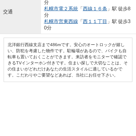
分
札幌市電２系統
「
西線１６条
」駅 徒歩8
交通
分
札幌市営東西線
「
西１１丁目
」駅 徒歩3
0分
北洋銀行西線支店まで486mです。安心のオートロックが嬉し
い、防犯を考慮した物件です。駐輪場があるので、バイクも自
転車も置いておくことができます。来訪者をモニターで確認で
きるTVインターホン付きです。住まい探しで大切なことは、そ
の住まいがどれだけあなたの生活スタイルに適しているかで
す。こだわりやご要望などあれば、当社にお任せ下さい。