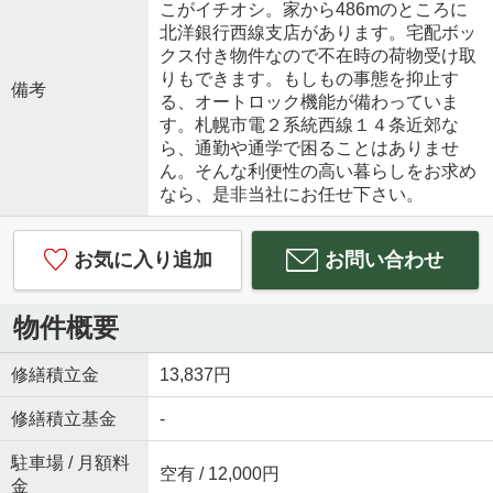
こがイチオシ。家から486mのところに
北洋銀行西線支店があります。宅配ボッ
クス付き物件なので不在時の荷物受け取
りもできます。もしもの事態を抑止す
備考
る、オートロック機能が備わっていま
す。札幌市電２系統西線１４条近郊な
ら、通勤や通学で困ることはありませ
ん。そんな利便性の高い暮らしをお求め
なら、是非当社にお任せ下さい。
お気に入り追加
お問い合わせ
物件概要
修繕積立金
13,837円
修繕積立基金
-
駐車場 / 月額料
空有 / 12,000円
金