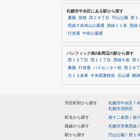
札幌市中央区にある駅から探す
桑園
苗穂
西２８丁目
円山公園
西１
西線９条旭山公園通
西線１１条
西線
行啓通
中島公園通
パシフィック南2条周辺の駅から探す
西１５丁目
西１１丁目
西線６条
西
桑園
行啓通
バスセンター前
西２８
北１３条東
中央図書館前
石山通
幌
市区町村から探す
札幌市中央区
/
札幌市清田区
町名から探す
南十二条西
/
南
路線から探す
札幌市営東西線
/
駅から探す
円山公園
/
西１