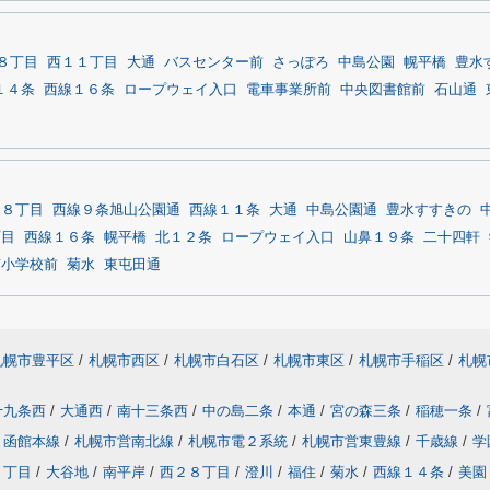
８丁目
西１１丁目
大通
バスセンター前
さっぽろ
中島公園
幌平橋
豊水
１４条
西線１６条
ロープウェイ入口
電車事業所前
中央図書館前
石山通
１８丁目
西線９条旭山公園通
西線１１条
大通
中島公園通
豊水すすきの
丁目
西線１６条
幌平橋
北１２条
ロープウェイ入口
山鼻１９条
二十四軒
南小学校前
菊水
東屯田通
札幌市豊平区
/
札幌市西区
/
札幌市白石区
/
札幌市東区
/
札幌市手稲区
/
札幌
十九条西
/
大通西
/
南十三条西
/
中の島二条
/
本通
/
宮の森三条
/
稲穂一条
/
函館本線
/
札幌市営南北線
/
札幌市電２系統
/
札幌市営東豊線
/
千歳線
/
学
８丁目
/
大谷地
/
南平岸
/
西２８丁目
/
澄川
/
福住
/
菊水
/
西線１４条
/
美園