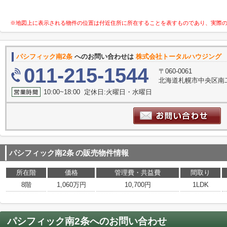
※地図上に表示される物件の位置は付近住所に所在することを表すものであり、実際
パシフィック南2条
へのお問い合わせは
株式会社トータルハウジング
011-215-1544
〒060-0061
北海道札幌市中央区南二条西６
10:00~18:00 定休日:火曜日・水曜日
パシフィック南2条
の販売物件情報
所在階
価格
管理費・共益費
間取り
8階
1,060万円
10,700円
1LDK
パシフィック南2条
へのお問い合わせ