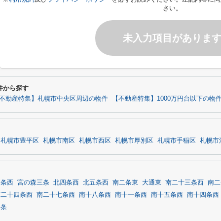
さい。
未入力項目がありま
件から探す
不動産特集】札幌市中央区周辺の物件
【不動産特集】1000万円台以下の物
札幌市豊平区
札幌市南区
札幌市西区
札幌市厚別区
札幌市手稲区
札幌市
三条西
宮の森三条
北四条西
北五条西
南二条東
大通東
南二十三条西
南二
南二十四条西
南二十七条西
南十八条西
南十一条西
南十五条西
南十四条西
四条