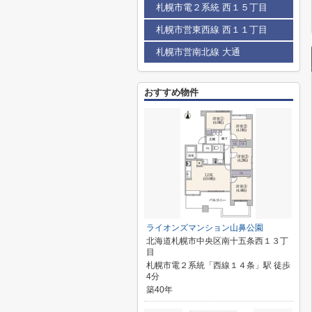
札幌市電２系統 西１５丁目
札幌市営東西線 西１１丁目
札幌市営南北線 大通
おすすめ物件
ライオンズマンション山鼻公園
北海道札幌市中央区南十五条西１３丁
目
札幌市電２系統「西線１４条」駅 徒歩
4分
築40年