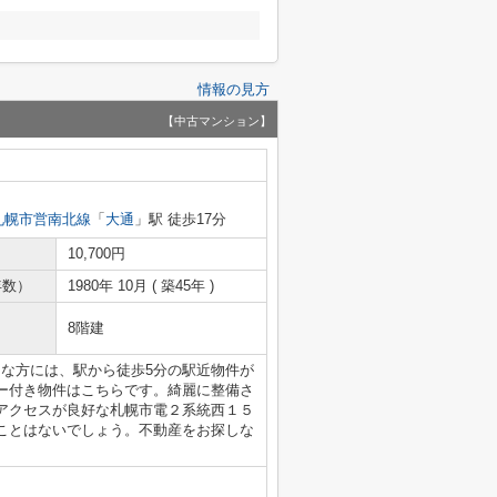
情報の見方
【中古マンション】
札幌市営南北線
「
大通
」駅 徒歩17分
10,700円
年数）
1980年 10月 ( 築45年 )
8階建
きな方には、駅から徒歩5分の駅近物件が
ー付き物件はこちらです。綺麗に整備さ
アクセスが良好な札幌市電２系統西１５
ことはないでしょう。不動産をお探しな