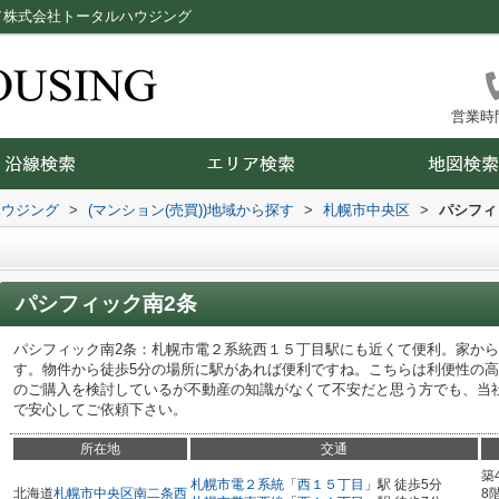
／株式会社トータルハウジング
営業時間：
ハウジング
>
(マンション(売買))地域から探す
>
札幌市中央区
>
パシフィ
パシフィック南2条
パシフィック南2条：札幌市電２系統西１５丁目駅にも近くて便利。家から
す。物件から徒歩5分の場所に駅があれば便利ですね。こちらは利便性の
のご購入を検討しているが不動産の知識がなくて不安だと思う方でも、当
で安心してご依頼下さい。
所在地
交通
築
札幌市電２系統
「
西１５丁目
」駅 徒歩5分
北海道
札幌市中央区
南二条西
8