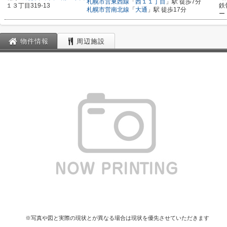
札幌市営東西線
「
西１１丁目
」駅 徒歩7分
１３丁目319-13
鉄
札幌市営南北線
「
大通
」駅 徒歩17分
ー
物件情報
周辺施設
※写真や図と実際の現状とが異なる場合は現状を優先させていただきます