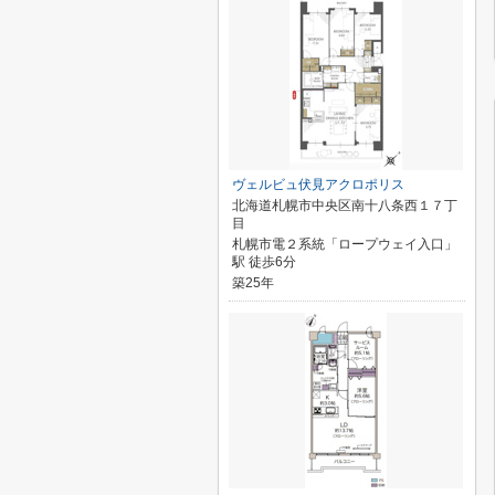
ヴェルビュ伏見アクロポリス
北海道札幌市中央区南十八条西１７丁
目
札幌市電２系統「ロープウェイ入口」
駅 徒歩6分
築25年