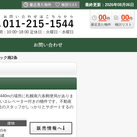
最終更新：2026年08月06日
00
00
件
件
最近見た物件
検討リスト
10:00~18:00
定休日：火曜日・水曜日
ック南2条
440mの場所に札幌南六条郵便局がありま
高いエレベーター付きの物件です。不動産
社のスタッフがしっかりとサポートするの
建物
販売情報へ
45年
階建