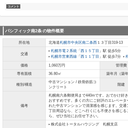
コメント
パシフィック南2条
の物件概要
所在地
北海道
札幌市中央区
南二条西
１３丁目319-13
札幌市電２系統
「
西１５丁目
」駅 徒歩5分
交通
札幌市営東西線
「
西１１丁目
」駅 徒歩7分
価格
1,060万円
管理費
専有面積
36.80㎡
築年月（築
中古マンション / 鉄骨鉄筋コ
種別/構造
階建
ンクリート
札幌南六条郵便局まで440mです。おでかけ好
おすすめです。多くの方にご好評のエレベータ
備考
れた中古マンションで清潔感を感じます。交通
丁目周辺なら、どこへ行くにも不便さを感じる
ら、ぜひ当社にお任せ下さい。
株式会社トータルハウジング 札幌支店