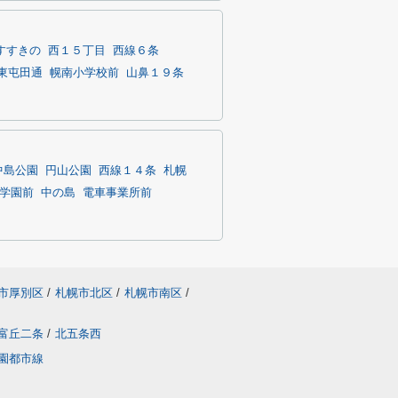
すすきの
西１５丁目
西線６条
東屯田通
幌南小学校前
山鼻１９条
中島公園
円山公園
西線１４条
札幌
学園前
中の島
電車事業所前
市厚別区
/
札幌市北区
/
札幌市南区
/
富丘二条
/
北五条西
園都市線