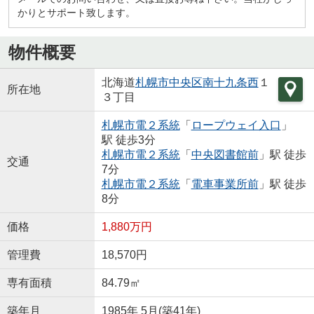
かりとサポート致します。
物件概要
北海道
札幌市中央区
南十九条西
１
所在地
３丁目
札幌市電２系統
「
ロープウェイ入口
」
駅 徒歩3分
札幌市電２系統
「
中央図書館前
」駅 徒歩
交通
7分
札幌市電２系統
「
電車事業所前
」駅 徒歩
8分
価格
1,880万円
管理費
18,570円
専有面積
84.79㎡
築年月
1985年 5月(築41年)