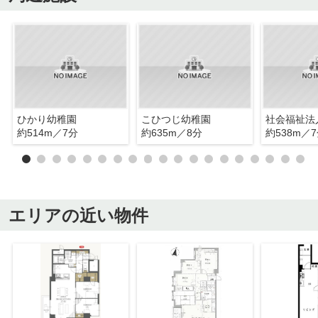
ひかり幼稚園
こひつじ幼稚園
約514m／7分
約635m／8分
約538m／
エリアの近い物件