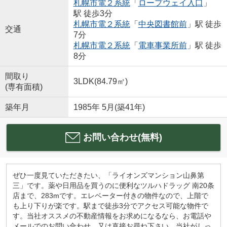
札幌市電２系統
「
ロープウェイ入口
」
駅 徒歩3分
札幌市電２系統
「
中央図書館前
」駅 徒歩
交通
7分
札幌市電２系統
「
電車事業所前
」駅 徒歩
8分
間取り
3LDK(84.79㎡)
(専有面積)
築年月
1985年 5月(築41年)
お問い合わせ(無料)
ぜひ一度見ていただきたい、「ライオンズマンション山鼻第
三」です。薬や日用品を買うのに便利なツルハドラッグ 南20条
店まで、283mです。エレベーター付きの物件なので、上階で
も上り下りが楽です。駅まで徒歩3分でアクセス可能な物件で
す。当社オススメの不動産情報をお求めになるなら、お電話や
メールでのお問い合わせ、又は直接お尋ね下さい。当社がしっ