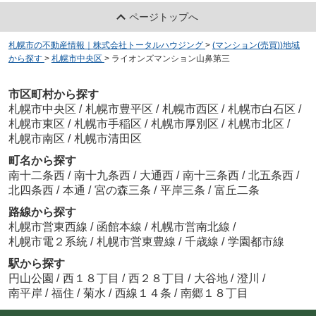
ページトップへ
札幌市の不動産情報｜株式会社トータルハウジング
>
(マンション(売買))地域
から探す
>
札幌市中央区
>
ライオンズマンション山鼻第三
市区町村から探す
札幌市中央区
/
札幌市豊平区
/
札幌市西区
/
札幌市白石区
/
札幌市東区
/
札幌市手稲区
/
札幌市厚別区
/
札幌市北区
/
札幌市南区
/
札幌市清田区
町名から探す
南十二条西
/
南十九条西
/
大通西
/
南十三条西
/
北五条西
/
北四条西
/
本通
/
宮の森三条
/
平岸三条
/
富丘二条
路線から探す
札幌市営東西線
/
函館本線
/
札幌市営南北線
/
札幌市電２系統
/
札幌市営東豊線
/
千歳線
/
学園都市線
駅から探す
円山公園
/
西１８丁目
/
西２８丁目
/
大谷地
/
澄川
/
南平岸
/
福住
/
菊水
/
西線１４条
/
南郷１８丁目