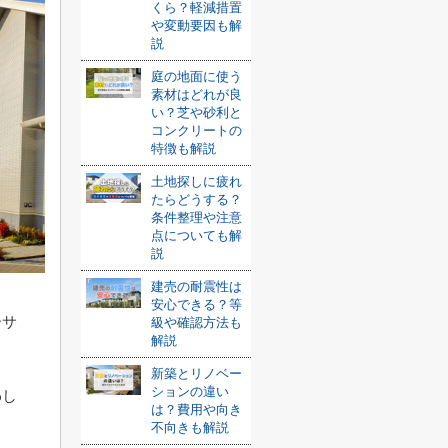
くら？軽減措置
や変動要因も解
説
庭の地面に使う
素材はどれが良
い？芝や砂利と
コンクリートの
特徴も解説
土地探しに疲れ
たらどうする？
条件整理や注意
点についても解
説
建売の耐震性は
安心できる？等
ーサ
級や確認方法も
解説
新築とリノベー
ションの違い
わし
は？費用や向き
不向きも解説