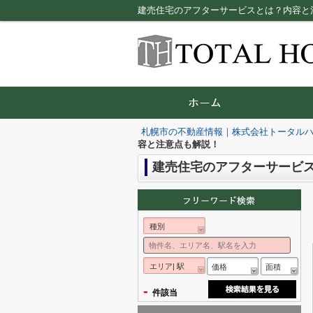
建売住宅のアフターサービスとは？内容と
札幌市の不動産情報｜株式会社トータル
容と注意点も解説！
建売住宅のアフターサービ
種別
エリア| 駅
価格
面積
-
件該当