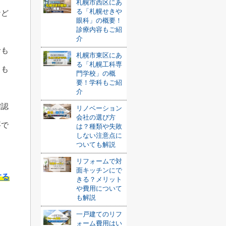
札幌市西区にあ
る「札幌せきや
など
眼科」の概要！
診療内容もご紹
介
者も
札幌市東区にあ
る「札幌工科専
スも
門学校」の概
要！学科もご紹
介
確認
リノベーション
会社の選び方
要で
は？種類や失敗
しない注意点に
ついても解説
リフォームで対
面キッチンにで
する
きる？メリット
や費用について
も解説
一戸建てのリフ
ォーム費用はい