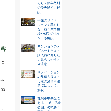
くら？築年数別
の優先箇所も解
説
平屋のリノベー
ションで暮らし
を一新！費用相
場や成功のポイ
ントも解説
マンションのメ
内容
ゾネットとは？
購入前に知りた
い暮らしやすさ
目に
や注意...
リノベーション
の見積もりは？
場合
比較の流れや注
意点についても
30
解説
札幌市中央区に
ある「 旭山記念
公園」の概要！
年間