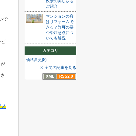
夜景の美しさも
ご紹介
マンションの窓
いで
はリフォームで
きる？許可の要
否や注意点につ
いても解説
ービ
カテゴリ
価格変更(8)
とが
>>全ての記事を見る
ださ
XML
RSS2.0
デメ