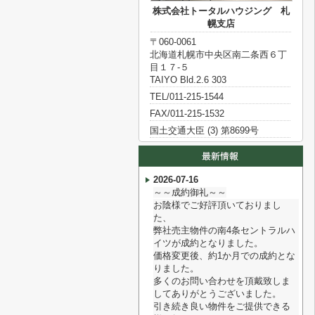
株式会社トータルハウジング 札
幌支店
〒060-0061
北海道札幌市中央区南二条西６丁
目１７‐５
TAIYO Bld.2.6 303
TEL/011-215-1544
FAX/011-215-1532
国土交通大臣 (3) 第8699号
2026-07-16
～～成約御礼～～
お陰様でご好評頂いておりまし
た、
弊社売主物件の南4条セントラルハ
イツが成約となりました。
価格変更後、約1か月での成約とな
りました。
多くのお問い合わせを頂戴致しま
してありがとうございました。
引き続き良い物件をご提供できる