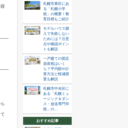
札幌市東区にあ
内容
る「札幌小学
校」の概要！教
育目標もご紹介
モデルハウス購
入で失敗しない
ためには？注意
点や確認ポイン
トも解説
一戸建ての固定
資産税はいく
ら？平均額や計
算方法と軽減措
置も解説
札幌市中央区に
ある「札幌ミュ
ージック＆ダン
から
ス・放送専門学
校」の...
して
おすすめ記事