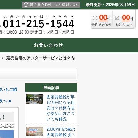
最終更新：2026年08月09日
00
00
件
件
最近見た物件
検討リスト
10:00~18:00
定休日：火曜日・水曜日
>
建売住宅のアフターサービスとは？内
最新記事
違いもご紹
固定資産税が年
次へ ≫
12万円になる目
安は？計算方法
や支払い方につ
説！
いても解説
23-12-26
2000万円の家の
固定資産税はい