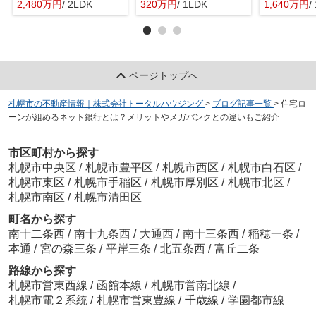
2,480万円
/ 2LDK
320万円
/ 1LDK
1,640万円
/
ページトップへ
札幌市の不動産情報｜株式会社トータルハウジング
>
ブログ記事一覧
>
住宅ロ
ーンが組めるネット銀行とは？メリットやメガバンクとの違いもご紹介
市区町村から探す
札幌市中央区
/
札幌市豊平区
/
札幌市西区
/
札幌市白石区
/
札幌市東区
/
札幌市手稲区
/
札幌市厚別区
/
札幌市北区
/
札幌市南区
/
札幌市清田区
町名から探す
南十二条西
/
南十九条西
/
大通西
/
南十三条西
/
稲穂一条
/
本通
/
宮の森三条
/
平岸三条
/
北五条西
/
富丘二条
路線から探す
札幌市営東西線
/
函館本線
/
札幌市営南北線
/
札幌市電２系統
/
札幌市営東豊線
/
千歳線
/
学園都市線